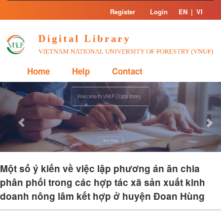
Skip
Register
Login
EN
|
VI
navigation
Home
Help
Contact
Previous
Nex
Một số ý kiến về việc lập phương án ăn chia
phân phối trong các hợp tác xã sản xuất kinh
doanh nông lâm kết hợp ở huyện Đoan Hùng