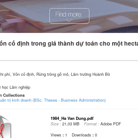
 vốn cố định trong giá thành dự toán cho một hec
chi phí, Vốn cố định, Rừng trồng gỗ mỏ, Lâm trường Hoành Bồ
i học Lâm nghiệp
n Collections
uản trị kinh doanh (BSc. Theses - Business Administration)
1984_Ha Van Dung.pdf
Size :
21,03 MB
Format :
Adobe PDF
Views
:
1
Downloads
:
0