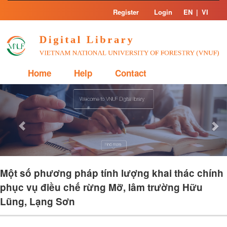
Skip
Register
Login
EN
|
VI
navigation
Home
Help
Contact
Previous
Nex
Một số phương pháp tính lượng khai thác chính
phục vụ điều chế rừng Mỡ, lâm trường Hữu
Lũng, Lạng Sơn