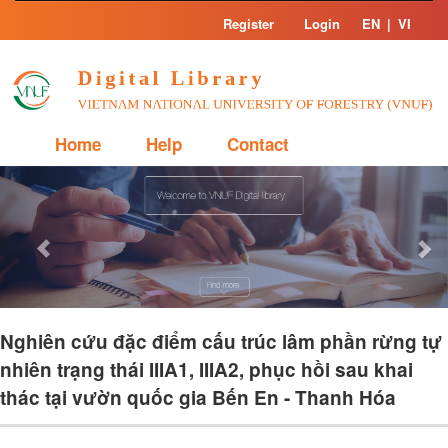
Skip
Register
Login
EN
|
VI
navigation
Home
Help
Contact
Previous
Nex
Nghiên cứu đặc điểm cấu trúc lâm phần rừng tự
nhiên trạng thái IIIA1, IIIA2, phục hồi sau khai
thác tại vườn quốc gia Bến En - Thanh Hóa