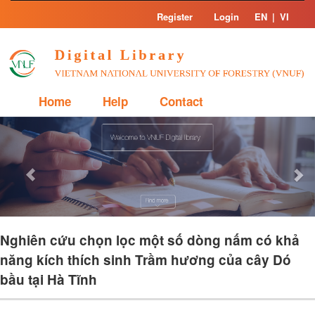
Skip
Register
Login
EN
|
VI
navigation
Home
Help
Contact
Previous
Nex
Nghiên cứu chọn lọc một số dòng nấm có khả
năng kích thích sinh Trầm hương của cây Dó
bầu tại Hà Tĩnh