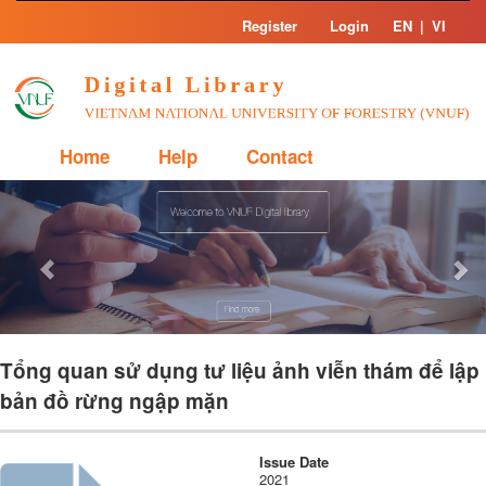
Skip
Register
Login
EN
|
VI
navigation
Home
Help
Contact
Previous
Nex
Tổng quan sử dụng tư liệu ảnh viễn thám để lập
bản đồ rừng ngập mặn
Issue Date
2021