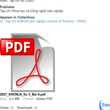
thám, Tạp chí số 3-2021
Publisher
Tạp chí Khoa học và Công nghệ Lâm nghiệp
Appears in Collections
01. Tạp chí KH&CN Lâm nghiệp (Journal of Science - VNUF)
2021_KHCNLN_So 3_Bai 8.pdf
Size :
6,4 MB
Format :
Adobe PDF
Views
:
0
Downloads
:
0