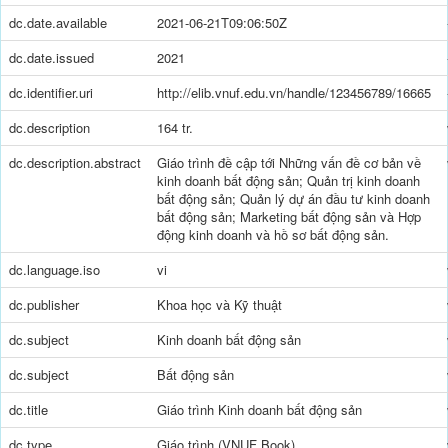
dc.date.available
2021-06-21T09:06:50Z
dc.date.issued
2021
dc.identifier.uri
http://elib.vnuf.edu.vn/handle/123456789/16665
dc.description
164 tr.
dc.description.abstract
Giáo trình đề cập tới Những vấn đề cơ bản về
kinh doanh bất động sản; Quản trị kinh doanh
bất động sản; Quản lý dự án đầu tư kinh doanh
bất động sản; Marketing bất động sản và Hợp
động kinh doanh và hồ sơ bất động sản.
dc.language.iso
vi
dc.publisher
Khoa học và Kỹ thuật
dc.subject
Kinh doanh bất động sản
dc.subject
Bất động sản
dc.title
Giáo trình Kinh doanh bất động sản
dc.type
Giáo trình (VNUF Book)