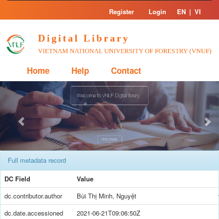
Skip
Register
Login
EN
|
VI
navigation
Home
Help
Contact
Previous
Nex
Full metadata record
DC Field
Value
dc.contributor.author
Bùi Thị Minh, Nguyệt
dc.date.accessioned
2021-06-21T09:06:50Z