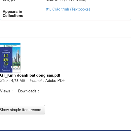
01. Giáo trình (Textbooks)
Appears in
Collections
GT_Kinh doanh bat dong san.pdf
Size :
4,78 MB
Format :
Adobe PDF
Views
:
Downloads
:
Show simple item record