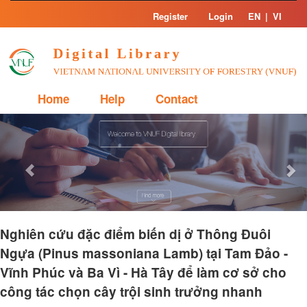
Skip
Register
Login
EN
|
VI
navigation
Home
Help
Contact
Previous
Nex
Nghiên cứu đặc điểm biến dị ở Thông Đuôi
Ngựa (Pinus massoniana Lamb) tại Tam Đảo -
Vĩnh Phúc và Ba Vì - Hà Tây để làm cơ sở cho
công tác chọn cây trội sinh trưởng nhanh