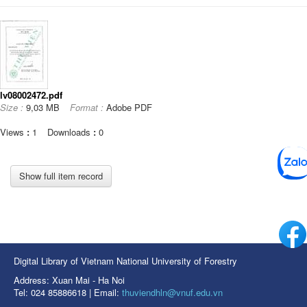
lv08002472.pdf
Size :
9,03 MB
Format :
Adobe PDF
Views
:
1
Downloads
:
0
Show full item record
Digital Library of Vietnam National University of Forestry
Address: Xuan Mai - Ha Noi
Tel: 024 85886618 | Email:
thuviendhln@vnuf.edu.vn