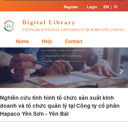
Skip
Register
Login
EN
|
VI
navigation
Home
Help
Contact
Previous
Nex
Nghiên cứu tình hình tổ chức sản xuất kinh
doanh và tổ chức quản lý tại Công ty cổ phần
Hapaco Yên Sơn - Yên Bái