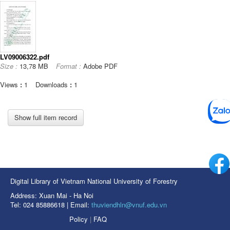
LV09006322.pdf
Size :
13,78 MB
Format :
Adobe PDF
Views
:
1
Downloads
:
1
Show full item record
Digital Library of Vietnam National University of Forestry
Address: Xuan Mai - Ha Noi
Tel: 024 85886618 | Email:
thuviendhln@vnuf.edu.vn
Policy
|
FAQ