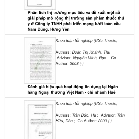
Phân tích thị trường mục tiêu và đề xuất một số
giải pháp mở rộng thị trường sản phẩm thuốc thú
y ở Công ty TNHH phát triển mạng lưới toàn cầu
Nam Dũng, Hưng Yên
Khóa luận tốt nghiệp (BSc.Thesis)
Authors:
Đoàn Thị Khánh, Thu
;
Advisor:
Nguyễn Minh, Đạo
; Co-
Author:
2008
(-)
Đánh giá hiệu quả hoạt động tín dụng tại Ngân
hàng Ngoại thương Việt Nam - chi nhánh Huế
Khóa luận tốt nghiệp (BSc.Thesis)
Authors:
Trần Đức, Hà
; Advisor:
Trần
Hữu, Dào
; Co-Author:
2003
(-)