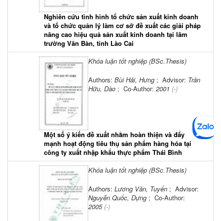
Nghiên cứu tình hình tổ chức sản xuất kinh doanh
và tổ chức quản lý làm cơ sở đề xuất các giải pháp
nâng cao hiệu quả sản xuất kinh doanh tại lâm
trường Văn Bàn, tỉnh Lào Cai
Khóa luận tốt nghiệp (BSc.Thesis)
Authors:
Bùi Hải, Hưng
; Advisor:
Trần
Hữu, Dào
; Co-Author:
2001
(-)
Một số ý kiến đề xuất nhằm hoàn thiện và đẩy
mạnh hoạt động tiêu thụ sản phẩm hàng hóa tại
công ty xuất nhập khẩu thực phẩm Thái Bình
Khóa luận tốt nghiệp (BSc.Thesis)
Authors:
Lương Văn, Tuyến
; Advisor:
Nguyễn Quốc, Dựng
; Co-Author:
2005
(-)