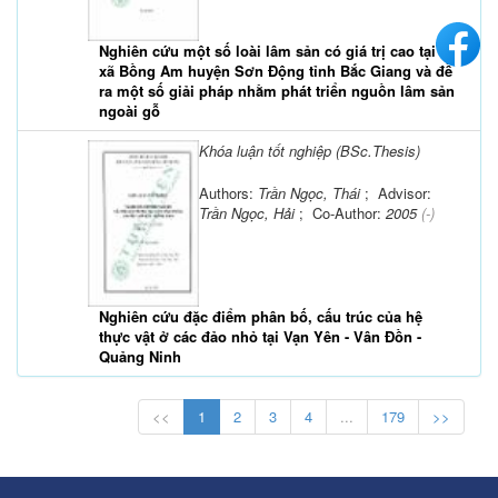
Nghiên cứu một số loài lâm sản có giá trị cao tại
xã Bồng Am huyện Sơn Động tỉnh Bắc Giang và đề
ra một số giải pháp nhằm phát triển nguồn lâm sản
ngoài gỗ
Khóa luận tốt nghiệp (BSc.Thesis)
Authors:
Trần Ngọc, Thái
; Advisor:
Trần Ngọc, Hải
; Co-Author:
2005
(-)
Nghiên cứu đặc điểm phân bố, cấu trúc của hệ
thực vật ở các đảo nhỏ tại Vạn Yên - Vân Đồn -
Quảng Ninh
<<
1
2
3
4
...
179
>>