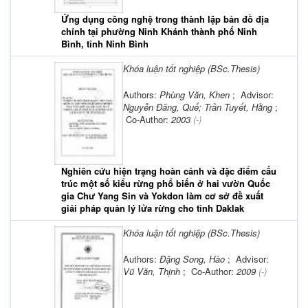
Ứng dụng công nghệ trong thành lập bản đồ địa
chính tại phường Ninh Khánh thành phố Ninh
Bình, tỉnh Ninh Bình
Khóa luận tốt nghiệp (BSc.Thesis)
Authors:
Phùng Văn, Khen
; Advisor:
Nguyễn Đăng, Quế; Trần Tuyết, Hằng
;
Co-Author:
2003
(-)
Nghiên cứu hiện trạng hoàn cảnh và đặc điểm cấu
trúc một số kiểu rừng phổ biến ở hai vườn Quốc
gia Chư Yang Sin và Yokdon làm cơ sở đề xuất
giải pháp quản lý lửa rừng cho tỉnh Daklak
Khóa luận tốt nghiệp (BSc.Thesis)
Authors:
Đặng Song, Hào
; Advisor:
Vũ Văn, Thịnh
; Co-Author:
2009
(-)