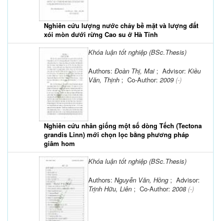
Nghiên cứu lượng nước chảy bề mặt và lượng đất
xói mòn dưới rừng Cao su ở Hà Tĩnh
Khóa luận tốt nghiệp (BSc.Thesis)
Authors:
Đoàn Thị, Mai
; Advisor:
Kiều
Văn, Thịnh
; Co-Author:
2009
(-)
Nghiên cứu nhân giống một số dòng Tếch (Tectona
grandis Linn) mới chọn lọc bằng phương pháp
giâm hom
Khóa luận tốt nghiệp (BSc.Thesis)
Authors:
Nguyễn Văn, Hồng
; Advisor:
Trịnh Hữu, Liên
; Co-Author:
2008
(-)