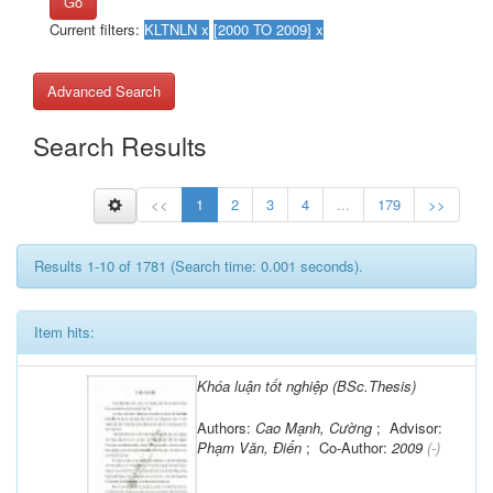
Go
Current filters:
Advanced Search
Search Results
<<
1
2
3
4
...
179
>>
Results 1-10 of 1781 (Search time: 0.001 seconds).
Item hits:
Khóa luận tốt nghiệp (BSc.Thesis)
Authors:
Cao Mạnh, Cường
; Advisor:
Phạm Văn, Điển
; Co-Author:
2009
(-)