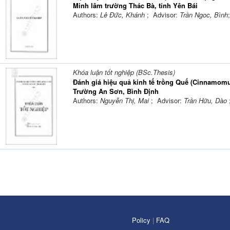
Minh lâm trường Thác Bà, tỉnh Yên Bái
Authors:
Lê Đức, Khánh
; Advisor:
Trần Ngoc, Bình
Khóa luận tốt nghiệp (BSc.Thesis)
Đánh giá hiệu quả kinh tế trồng Quế (Cinnamom
Trường An Sơn, Bình Định
Authors:
Nguyễn Thị, Mai
; Advisor:
Trần Hữu, Dào
Policy
|
FAQ