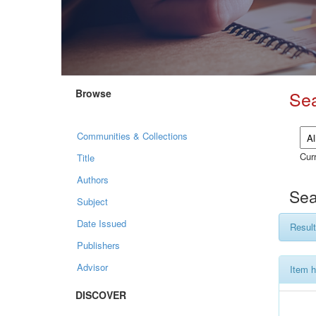
Browse
Se
Communities & Collections
Curr
Title
Authors
Sea
Subject
Date Issued
Result
Publishers
Advisor
Item h
DISCOVER