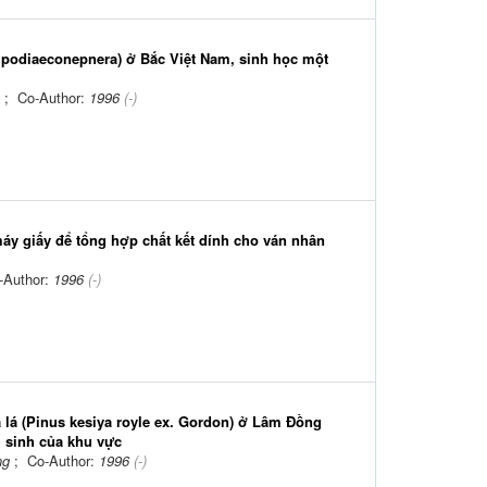
ipodiaeconepnera) ở Bắc Việt Nam, sinh học một
n
; Co-Author:
1996
(-)
áy giấy để tổng hợp chất kết dính cho ván nhân
-Author:
1996
(-)
 lá (Pinus kesiya royle ex. Gordon) ở Lâm Đồng
m sinh của khu vực
ng
; Co-Author:
1996
(-)