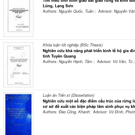
Tìm hiểu tình hình giao đất giao rừng và kinh do
Lũng, Lạng Sơn
Authors:
Nguyễn Quốc, Tuấn
; Advisor:
Nguyễn Văn
Khóa luận tốt nghiệp (BSc.Thesis)
Nghiên cứu khả năng phát triển kinh tế hộ gia đ
tỉnh Tuyên Quang
Authors:
Nguyễn Hạnh, Tâm
; Advisor:
Vũ Văn, Tú
Luận án Tiến sĩ (Dissertation)
Nghiên cứu một số đặc điểm cấu trúc của rừng 
cơ sở đề xuất các biện pháp lâm sinh phục vụ k
Authors:
Đào Công, Khanh
; Advisor:
Vũ Đình, Phươ