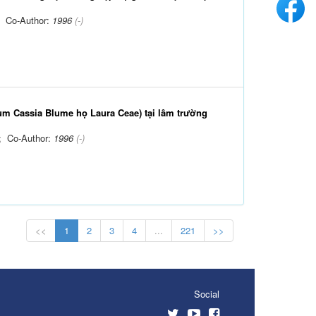
; Co-Author:
1996
(-)
um Cassia Blume họ Laura Ceae) tại lâm trường
; Co-Author:
1996
(-)
<<
1
2
3
4
...
221
>>
Social