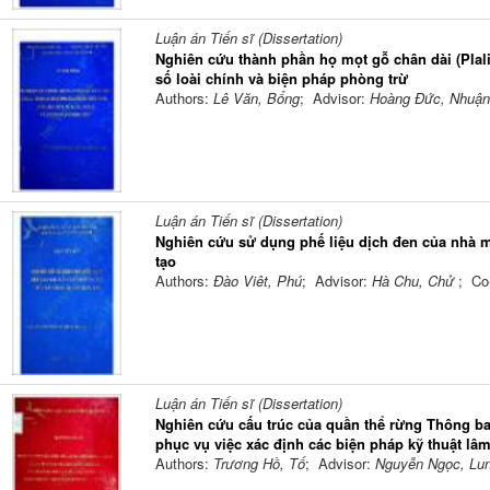
Luận án Tiến sĩ (Dissertation)
Nghiên cứu thành phần họ mọt gỗ chân dài (Plal
số loài chính và biện pháp phòng trừ
Authors:
Lê Văn, Bổng
; Advisor:
Hoàng Đức, Nhuậ
Luận án Tiến sĩ (Dissertation)
Nghiên cứu sử dụng phế liệu dịch đen của nhà m
tạo
Authors:
Đào Viêt, Phú
; Advisor:
Hà Chu, Chử
; Co
Luận án Tiến sĩ (Dissertation)
Nghiên cứu cấu trúc của quần thể rừng Thông ba
phục vụ việc xác định các biện pháp kỹ thuật lâ
Authors:
Trương Hồ, Tố
; Advisor:
Nguyễn Ngọc, Lu