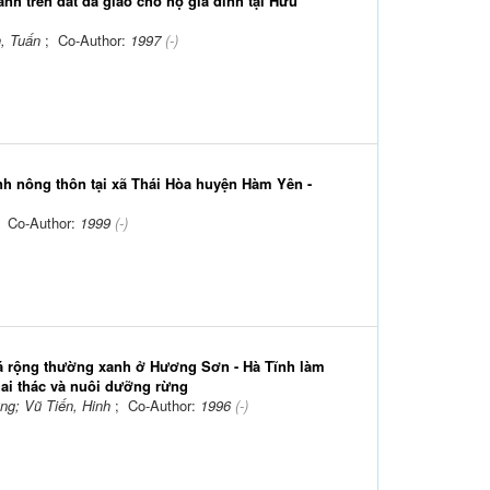
anh trên đất đã giao cho hộ gia đình tại Hữu
, Tuấn
; Co-Author:
1997
(-)
ình nông thôn tại xã Thái Hòa huyện Hàm Yên -
; Co-Author:
1999
(-)
lá rộng thường xanh ở Hương Sơn - Hà Tĩnh làm
hai thác và nuôi dưỡng rừng
ng; Vũ Tiến, Hinh
; Co-Author:
1996
(-)