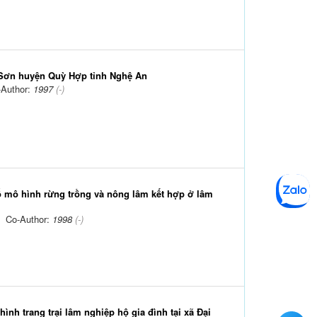
 Sơn huyện Quỳ Hợp tỉnh Nghệ An
-Author:
1997
(-)
ố mô hình rừng trồng và nông lâm kết hợp ở lâm
; Co-Author:
1998
(-)
nh trang trại lâm nghiệp hộ gia đình tại xã Đại