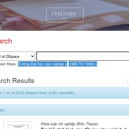
arch
ent filters:
rch Results
<
s 1-10 of 2210 (Search time: 0.001 seconds).
its:
Khóa luận tốt nghiệp (BSc.Thesis)