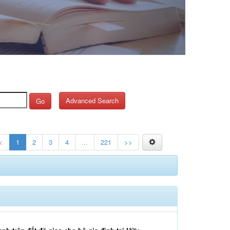
Advanced Search
Go
<
1
2
3
4
...
221
>>