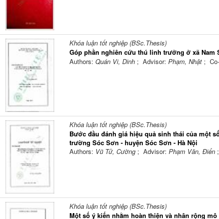
Khóa luận tốt nghiệp (BSc.Thesis)
Góp phần nghiên cứu thú linh trưởng ở xã Nam
Authors:
Quán Vi, Dinh
; Advisor:
Phạm, Nhật
; Co
Khóa luận tốt nghiệp (BSc.Thesis)
Bước đầu đánh giá hiệu quả sinh thái của một s
trường Sóc Sơn - huyện Sóc Sơn - Hà Nội
Authors:
Vũ Tử, Cường
; Advisor:
Phạm Văn, Điển
Khóa luận tốt nghiệp (BSc.Thesis)
Một số ý kiến nhằm hoàn thiện và nhân rộng mô hì