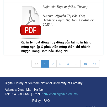
Luận văn Thạc sĩ (MSc. Thesis)
Authors:
Nguyễn Thị Hải, Yến
;
Advisor:
Phạm Thị, Tân
; Co-Author:
2025
(-)
Quản lý hoạt động huy động vốn tại ngân hàng
nông nghiệp & phát triển nông thôn chi nhánh
huyện Trảng Bom bắc Đồng Nai
<<
1
2
3
4
...
10
>>
Digital Library of Vietnam National University of Forestry
Address: Xuan Mai - Ha Noi
Tel: 024 85886618 | Email:
thuviendhln@vnuf.edu.vn
Policy
|
FAQ