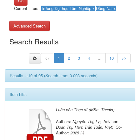
Go
Current filters:
Advanced Search
Search Results
<<
1
2
3
4
...
10
>>
Results 1-10 of 95 (Search time: 0.003 seconds).
Item hits:
Luận văn Thạc sĩ (MSc. Thesis)
Authors:
Nguyễn Thị, Ly
; Advisor:
Đoàn Thị, Hân; Trần Tuấn, Việt
; Co-
Author:
2025
(-)