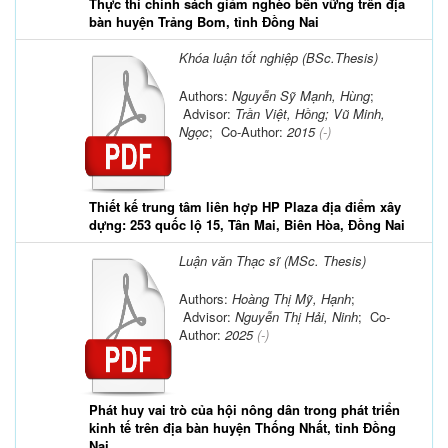
Thực thi chính sách giảm nghèo bền vững trên địa
bàn huyện Trảng Bom, tỉnh Đồng Nai
Khóa luận tốt nghiệp (BSc.Thesis)
Authors:
Nguyễn Sỹ Mạnh, Hùng
;
Advisor:
Trần Việt, Hồng; Vũ Minh,
Ngọc
; Co-Author:
2015
(-)
Thiết kế trung tâm liên hợp HP Plaza địa điểm xây
dựng: 253 quốc lộ 15, Tân Mai, Biên Hòa, Đồng Nai
Luận văn Thạc sĩ (MSc. Thesis)
Authors:
Hoàng Thị Mỹ, Hạnh
;
Advisor:
Nguyễn Thị Hải, Ninh
; Co-
Author:
2025
(-)
Phát huy vai trò của hội nông dân trong phát triển
kinh tế trên địa bàn huyện Thống Nhất, tỉnh Đồng
Nai