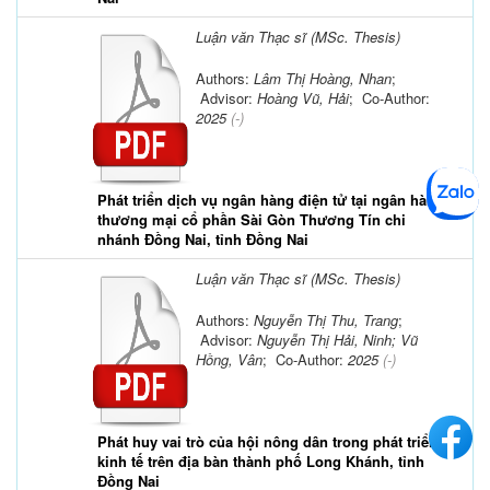
Luận văn Thạc sĩ (MSc. Thesis)
Authors:
Lâm Thị Hoàng, Nhan
;
Advisor:
Hoàng Vũ, Hải
; Co-Author:
2025
(-)
Phát triển dịch vụ ngân hàng điện tử tại ngân hàng
thương mại cổ phần Sài Gòn Thương Tín chi
nhánh Đồng Nai, tỉnh Đồng Nai
Luận văn Thạc sĩ (MSc. Thesis)
Authors:
Nguyễn Thị Thu, Trang
;
Advisor:
Nguyễn Thị Hải, Ninh; Vũ
Hồng, Vân
; Co-Author:
2025
(-)
Phát huy vai trò của hội nông dân trong phát triển
kinh tế trên địa bàn thành phố Long Khánh, tỉnh
Đồng Nai