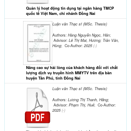
Quản lý hoạt động tín dụng tại ngân hàng TMCP
quốc tế Việt Nam, chi nhánh Đồng Nai
Luận văn Thạc sĩ (MSc. Thesis)
Authors:
Hàng Nguyễn Ngọc, Hân
;
Advisor:
Lê Thị Mai, Hương; Trần Văn,
Hùng
; Co-Author:
2025
(-)
Nâng cao sự hài lòng của khách hàng đối với chất
lượng dịch vụ truyền hình MMYTV trên địa bàn
huyện Tân Phú, tỉnh Đồng Nai
Luận văn Thạc sĩ (MSc. Thesis)
Authors:
Lương Thị Thanh, Hằng
;
Advisor:
Phạm Thị, Huế
; Co-Author:
2025
(-)