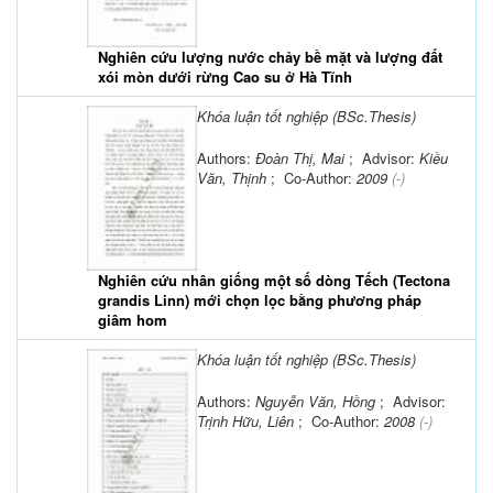
Nghiên cứu lượng nước chảy bề mặt và lượng đất
xói mòn dưới rừng Cao su ở Hà Tĩnh
Khóa luận tốt nghiệp (BSc.Thesis)
Authors:
Đoàn Thị, Mai
; Advisor:
Kiều
Văn, Thịnh
; Co-Author:
2009
(-)
Nghiên cứu nhân giống một số dòng Tếch (Tectona
grandis Linn) mới chọn lọc bằng phương pháp
giâm hom
Khóa luận tốt nghiệp (BSc.Thesis)
Authors:
Nguyễn Văn, Hồng
; Advisor:
Trịnh Hữu, Liên
; Co-Author:
2008
(-)