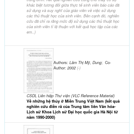
khác biệt tương đối giữa thực tế sinh viên báo cáo đã
sử dụng và suy nghĩ của giáo viên về việc sử dụng
các thủ thuật học của sinh viên. Bên cạnh đó, nghiên
cứu đã chỉ ra rằng mức độ sử dụng các thủ thuật học
của sinh viên tỉ lệ thuận với kết quả học tập của các
em..
)
Authors:
Lâm Thị Mỹ, Dung
; Co-
Author:
2002
(-)
CSDL Liên hiệp Thư viện (VLC Reference Material)
Về những hệ thủy ở Miền Trung Việt Nam (kết quả
nghiên cứu điền rã của Trung tâm liên Văn hóa-
Lịch sử Khoa Lịch sử Đại học quốc gia Hà Nội từ
năm 1990-2000)