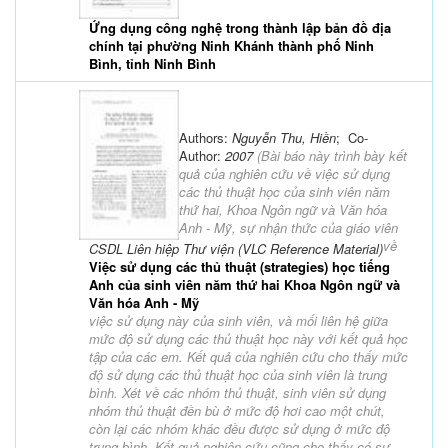
Ứng dụng công nghệ trong thành lập bản đồ địa
chính tại phường Ninh Khánh thành phố Ninh
Bình, tỉnh Ninh Bình
Authors:
Nguyễn Thu, Hiền
; Co-
Author:
2007
(
Bài báo này trình bày kết
quả của nghiên cứu về việc sử dụng
các thủ thuật học của sinh viên năm
thứ hai, Khoa Ngôn ngữ và Văn hóa
Anh - Mỹ, sự nhận thức của giáo viên
về
CSDL Liên hiệp Thư viện (VLC Reference Material)
Việc sử dụng các thủ thuật (strategies) học tiếng
Anh của sinh viên năm thứ hai Khoa Ngôn ngữ và
Văn hóa Anh - Mỹ
việc sử dụng này của sinh viên, và mối liên hệ giữa
mức độ sử dụng các thủ thuật học này với kết quả học
tập của các em. Kết quả của nghiên cứu cho thấy mức
độ sử dụng các thủ thuật học của sinh viên là trung
bình. Xét về các nhóm thủ thuật, sinh viên sử dụng
nhóm thủ thuật đền bù ở mức độ hơi cao một chút,
còn lại các nhóm khác đều được sử dụng ở mức độ
trung bình. Kết quả nghiên cứu cũng cho thấy có sự