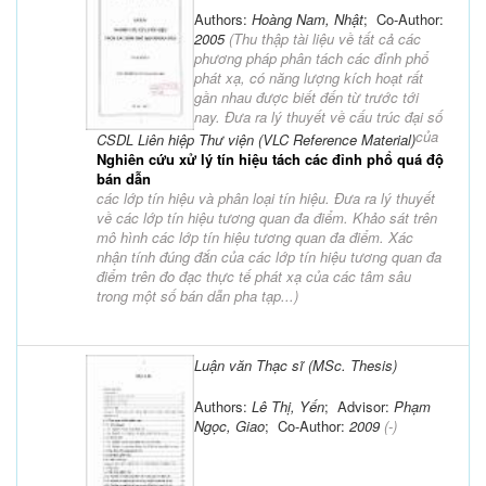
Authors:
Hoàng Nam, Nhật
; Co-Author:
2005
(
Thu thập tài liệu về tất cả các
phương pháp phân tách các đỉnh phổ
phát xạ, có năng lượng kích hoạt rất
gần nhau được biết đến từ trước tới
nay. Đưa ra lý thuyết về cấu trúc đại số
của
CSDL Liên hiệp Thư viện (VLC Reference Material)
Nghiên cứu xử lý tín hiệu tách các đỉnh phổ quá độ
bán dẫn
các lớp tín hiệu và phân loại tín hiệu. Đưa ra lý thuyết
về các lớp tín hiệu tương quan đa điểm. Khảo sát trên
mô hình các lớp tín hiệu tương quan đa điểm. Xác
nhận tính đúng đắn của các lớp tín hiệu tương quan đa
điểm trên đo đạc thực tế phát xạ của các tâm sâu
trong một số bán dẫn pha tạp...
)
Luận văn Thạc sĩ (MSc. Thesis)
Authors:
Lê Thị, Yến
; Advisor:
Phạm
Ngọc, Giao
; Co-Author:
2009
(-)