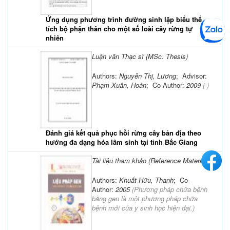
Ứng dụng phương trình đường sinh lập biểu thể
tích bộ phận thân cho một số loài cây rừng tự
nhiên
Luận văn Thạc sĩ (MSc. Thesis)
Authors:
Nguyễn Thị, Lương
; Advisor:
Phạm Xuân, Hoàn
; Co-Author:
2009
(-)
Đánh giá kết quả phục hồi rừng cây bản địa theo
hướng đa dạng hóa lâm sinh tại tỉnh Bắc Giang
Tài liệu tham khảo (Reference Material)
Authors:
Khuất Hữu, Thanh
; Co-
Author:
2005
(
Phương pháp chữa bệnh
bằng gen là một phương pháp chữa
bệnh mới của y sinh học hiện đại.
)