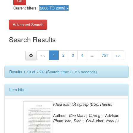
Go
Current filters:
Advanced Search
Search Results
<<
1
2
3
4
...
751
>>
Results 1-10 of 7507 (Search time: 0.015 seconds).
Item hits:
Khóa luận tốt nghiệp (BSc.Thesis)
Authors:
Cao Mạnh, Cường
; Advisor:
Phạm Văn, Điển
; Co-Author:
2009
(-)