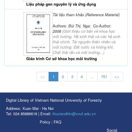
Liệu pháp gen nguyên lý và ứng dụng
Tài liệu tham khảo (Reference Material)
Authors:
Bùi Thị, Nga
; Co-Author:
2008
(
Giới thiệu cơ bản về khoa học
môi trường. Hệ sinh thái và các hệ sinh
thái chính. Tài nguyên thiên nhiên và
môi trường: Đất nước và không khí,
Chất thải rắn và môi trường...
)
Giáo trình Cơ sở khoa học môi trường
<<
1
2
3
4
...
751
>>
Digital Library of Vietnam National University of Forestry
Address: Xuan Mai - Ha Noi
Tel: 024 85886618 | Email:
thuviendhln@vnuf.edu.vn
Policy
|
FAQ
Social