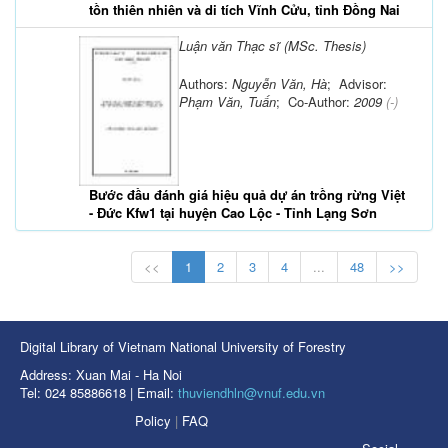
tồn thiên nhiên và di tích Vĩnh Cửu, tỉnh Đồng Nai
Luận văn Thạc sĩ (MSc. Thesis)
Authors:
Nguyễn Văn, Hà
; Advisor:
Phạm Văn, Tuấn
; Co-Author:
2009
(-)
Bước đầu đánh giá hiệu quả dự án trồng rừng Việt
- Đức Kfw1 tại huyện Cao Lộc - Tỉnh Lạng Sơn
<<
1
2
3
4
...
48
>>
Digital Library of Vietnam National University of Forestry
Address: Xuan Mai - Ha Noi
Tel: 024 85886618 | Email:
thuviendhln@vnuf.edu.vn
Policy
|
FAQ