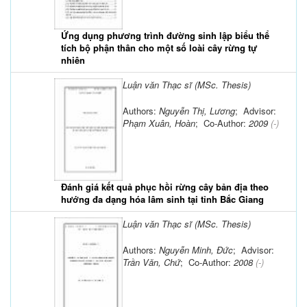
Ứng dụng phương trình đường sinh lập biểu thể
tích bộ phận thân cho một số loài cây rừng tự
nhiên
Luận văn Thạc sĩ (MSc. Thesis)
Authors:
Nguyễn Thị, Lương
; Advisor:
Phạm Xuân, Hoàn
; Co-Author:
2009
(-)
Đánh giá kết quả phục hồi rừng cây bản địa theo
hướng đa dạng hóa lâm sinh tại tỉnh Bắc Giang
Luận văn Thạc sĩ (MSc. Thesis)
Authors:
Nguyễn Minh, Đức
; Advisor:
Trần Văn, Chứ
; Co-Author:
2008
(-)