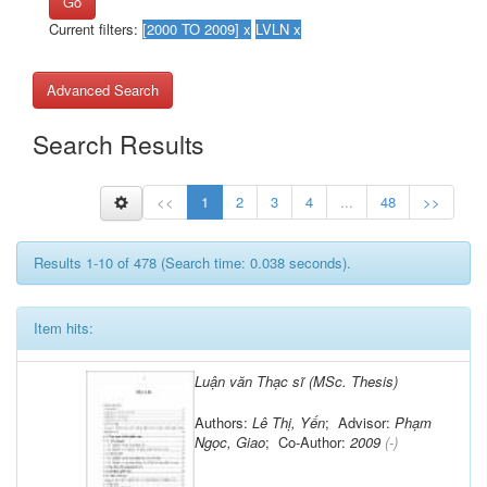
Go
Current filters:
Advanced Search
Search Results
<<
1
2
3
4
...
48
>>
Results 1-10 of 478 (Search time: 0.038 seconds).
Item hits:
Luận văn Thạc sĩ (MSc. Thesis)
Authors:
Lê Thị, Yến
; Advisor:
Phạm
Ngọc, Giao
; Co-Author:
2009
(-)