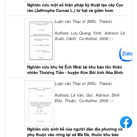
Nghiên cứu một số biện pháp kỹ thuật tạo cây Cọc
rào (Jathropha Curcas L.) từ hạt và giâm hom
Luận văn Thạc sĩ (MSc. Thesis)
Authors:
Lưu Quang, Vinh
; Advisor:
Lê
Xuân, Cảnh
; Co-Author:
2009
(-)
Nghiên cứu khu hệ Ếch Nhái tại khu bảo tồn thiên
nhiên Thượng Tiến - huyện Kim Bôi tỉnh Hòa Bình
Luận văn Thạc sĩ (MSc. Thesis)
Authors:
Lê Văn, Gọi
; Advisor:
Đinh
Đức, Thuận
; Co-Author:
2009
(-)
Nghiên cứu sinh kế của người dân địa phương có
phụ thuộc vào rừng tại xã Mã Đà, thuôc khu bảo