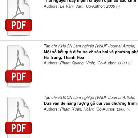
Thái Nguyên đẩy mạnh chuyển dịch cơ cấu kinh 
Authors:
Lê Văn, Văn
; Co-Author:
2005
(-)
Tạp chí KH&CN Lâm nghiệp (VNUF Journal Article)
Một số kết quả điều tra về sâu hại và phương p
Hà Trung, Thanh Hóa
Authors:
Phạm Quang, Vinh
; Co-Author:
2000
(-)
Tạp chí KH&CN Lâm nghiệp (VNUF Journal Article)
Đưa vấn đề năng lượng gỗ củi vào chương trình 
Authors:
Phạm Xuân, Hoàn
; Co-Author:
2000
(-)