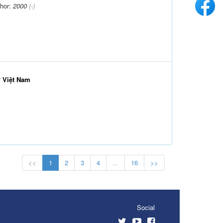
hor:
2000
(-)
ở Việt Nam
<<
1
2
3
4
...
16
>>
Social