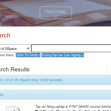
arch
ent filters:
rch Results
s 1-10 of 151 (Search time: 0.002 seconds).
its:
Tạp chí Nông nghiệp & PTNT (MARD Journal Article