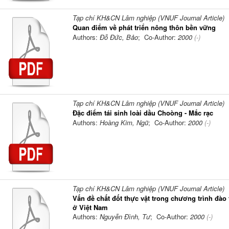
Tạp chí KH&CN Lâm nghiệp (VNUF Journal Article)
Quan điểm về phát triển nông thôn bền vững
Authors:
Đỗ Đức, Bảo
; Co-Author:
2000
(-)
Tạp chí KH&CN Lâm nghiệp (VNUF Journal Article)
Đặc điểm tái sinh loài dầu Choòng - Mắc rạc
Authors:
Hoàng Kim, Ngũ
; Co-Author:
2000
(-)
Tạp chí KH&CN Lâm nghiệp (VNUF Journal Article)
Vấn đề chất đốt thực vật trong chương trình đào
ở Việt Nam
Authors:
Nguyễn Đình, Tư
; Co-Author:
2000
(-)