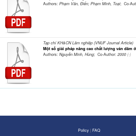
Authors:
Phạm Văn, Điển; Phạm Minh, Toại
; Co-Aut
Tạp chí KH&CN Lâm nghiệp (VNUF Journal Article)
Một số giải pháp nâng cao chất lượng ván dăm 
Authors:
Nguyễn Minh, Hùng
; Co-Author:
2000
(-)
Policy
|
FAQ