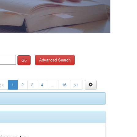
Advanced Search
Go
<<
1
2
3
4
...
16
>>
)