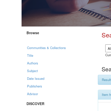
Browse
Se
Communities & Collections
Curr
Title
Authors
Sea
Subject
Date Issued
Result
Publishers
Advisor
Item h
DISCOVER