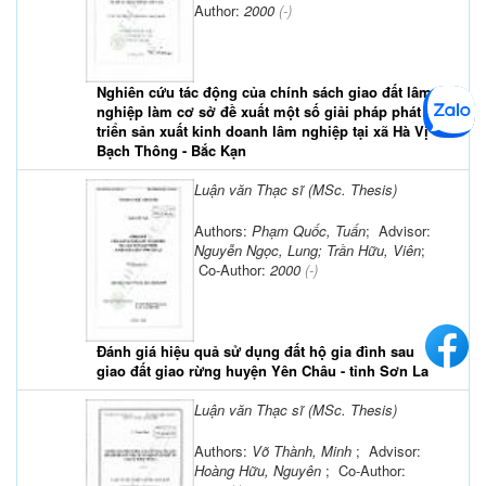
Author:
2000
(-)
Nghiên cứu tác động của chính sách giao đất lâm
nghiệp làm cơ sở đề xuất một số giải pháp phát
triển sản xuất kinh doanh lâm nghiệp tại xã Hà Vị -
Bạch Thông - Bắc Kạn
Luận văn Thạc sĩ (MSc. Thesis)
Authors:
Phạm Quốc, Tuấn
; Advisor:
Nguyễn Ngọc, Lung; Trần Hữu, Viên
;
Co-Author:
2000
(-)
Đánh giá hiệu quả sử dụng đất hộ gia đình sau
giao đất giao rừng huyện Yên Châu - tỉnh Sơn La
Luận văn Thạc sĩ (MSc. Thesis)
Authors:
Võ Thành, Minh
; Advisor:
Hoàng Hữu, Nguyên
; Co-Author: