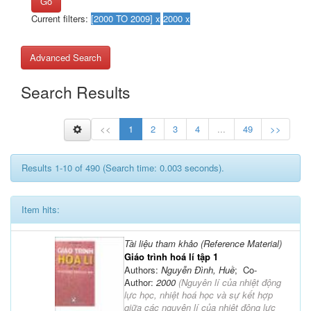
Go
Current filters:
Advanced Search
Search Results
<<
1
2
3
4
...
49
>>
Results 1-10 of 490 (Search time: 0.003 seconds).
Item hits:
Tài liệu tham khảo (Reference Material)
Giáo trình hoá lí tập 1
Authors:
Nguyễn Đình, Huề
; Co-
Author:
2000
(
Nguyên lí của nhiệt động
lực học, nhiệt hoá học và sự kết hợp
giữa các nguyên lí của nhiệt động lực