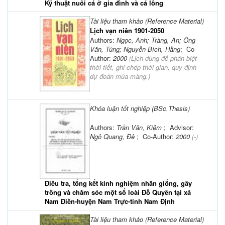
Kỹ thuật nuôi cá ở gia đình và cá lồng
Tài liệu tham khảo (Reference Material)
Lịch vạn niên 1901-2050
Authors:
Ngọc, Anh; Tràng, An; Ông
Văn, Tùng; Nguyễn Bích, Hằng
; Co-
Author:
2000
(
Lịch dùng để phân biệt
thời tiết, ghi chép thời gian, quy định
dự đoán mùa màng.
)
Khóa luận tốt nghiệp (BSc.Thesis)
Authors:
Trần Văn, Kiệm
; Advisor:
Ngô Quang, Đê
; Co-Author:
2000
(-)
Điều tra, tổng kết kinh nghiệm nhân giống, gây
trồng và chăm sóc một số loài Đỗ Quyên tại xã
Nam Điền-huyện Nam Trực-tỉnh Nam Định
Tài liệu tham khảo (Reference Material)