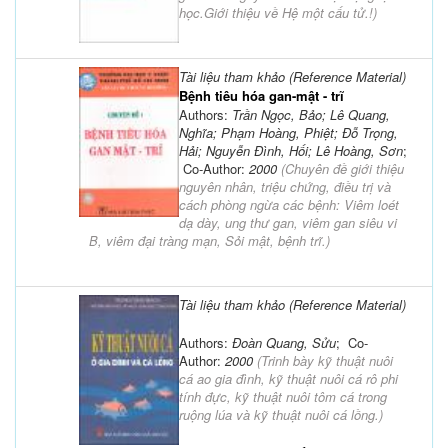
học.Giới thiệu về Hệ một cấu tử.!
)
Tài liệu tham khảo (Reference Material)
Bệnh tiêu hóa gan-mật - trĩ
Authors:
Trần Ngọc, Bảo; Lê Quang,
Nghĩa; Phạm Hoàng, Phiệt; Đỗ Trọng,
Hải; Nguyễn Đình, Hối; Lê Hoàng, Sơn
;
Co-Author:
2000
(
Chuyên đề giới thiệu
nguyên nhân, triệu chứng, điều trị và
cách phòng ngừa các bệnh: Viêm loét
dạ dày, ung thư gan, viêm gan siêu vi
B, viêm đại tràng mạn, Sỏi mật, bệnh trĩ.
)
Tài liệu tham khảo (Reference Material)
Authors:
Đoàn Quang, Sửu
; Co-
Author:
2000
(
Trinh bày kỹ thuật nuôi
cá ao gia đình, kỹ thuật nuôi cá rô phi
tính đực, kỹ thuật nuôi tôm cá trong
ruộng lúa và kỹ thuật nuôi cá lồng.
)