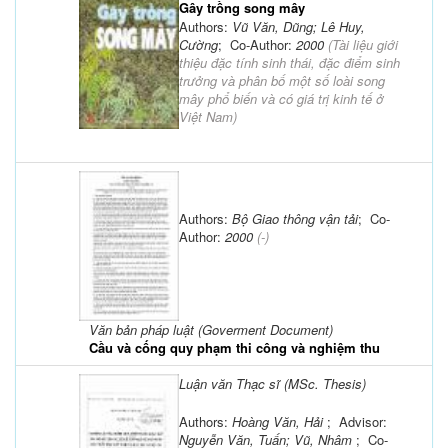
Gây trồng song mây
Authors:
Vũ Văn, Dũng; Lê Huy,
Cường
; Co-Author:
2000
(
Tài liệu giới
thiệu đặc tính sinh thái, đặc điểm sinh
trưởng và phân bố một số loài song
mây phổ biến và có giá trị kinh tế ở
Việt Nam
)
Authors:
Bộ Giao thông vận tải
; Co-
Author:
2000
(-)
Văn bản pháp luật (Goverment Document)
Cầu và cống quy phạm thi công và nghiệm thu
Luận văn Thạc sĩ (MSc. Thesis)
Authors:
Hoàng Văn, Hải
; Advisor:
Nguyễn Văn, Tuấn; Vũ, Nhâm
; Co-