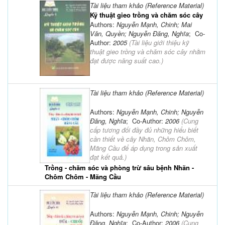
Tài liệu tham khảo (Reference Material)
Kỹ thuật gieo trồng và chăm sóc cây
Authors:
Nguyễn Mạnh, Chinh; Mai
Văn, Quyền; Nguyễn Đăng, Nghĩa
; Co-
Author:
2005
(
Tài liệu giới thiệu kỹ
thuật gieo trồng và chăm sóc cây nhằm
đạt được năng suất cao.
)
Tài liệu tham khảo (Reference Material)
Authors:
Nguyễn Mạnh, Chinh; Nguyễn
Đăng, Nghĩa
; Co-Author:
2006
(
Cung
cấp tương đối đầy đủ những hiểu biết
cần thiết về cây Nhãn, Chôm Chôm,
Mãng Cầu để áp dụng trong sản xuất
đạt kết quả.
)
Trồng - chăm sóc và phòng trừ sâu bệnh Nhãn -
Chôm Chôm - Mãng Cầu
Tài liệu tham khảo (Reference Material)
Authors:
Nguyễn Mạnh, Chinh; Nguyễn
Đăng, Nghĩa
; Co-Author:
2006
(
Cung