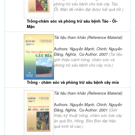
phòng trừ sâu bệnh cho loài cây Táo,
Ổi, Mận để nhằm đạt được kết quả tốt.
)
Trồng-chăm sóc và phòng trừ sâu bệnh Táo - Ổi-
Mận
Tài liệu tham khảo (Reference Material)
Authors:
Nguyễn Mạnh, Chinh; Nguyễn
Đăng, Nghĩa
; Co-Author:
2007
(
Tài liệu
giới thiệu cách trồng, chăm sóc và
phòng trừ sâu bệnh cho cây mía.
)
Trồng - chăm sóc và phòng trừ sâu bệnh cây mía
Tài liệu tham khảo (Reference Material)
Authors:
Nguyễn Mạnh, Chinh; Nguyễn
Đăng, Nghĩa
; Co-Author:
2001
(
Giới
thiệu kỹ thuật trồng, chăm sóc loài cây
ăn quả Bơ, Hồng, Bòn Bon đạt hiệu
quả kinh tế cao.
)