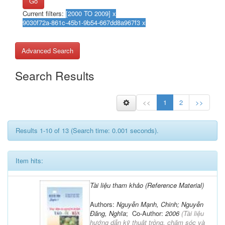
Go
Current filters:
Advanced Search
Search Results
<<
1
2
>>
Results 1-10 of 13 (Search time: 0.001 seconds).
Item hits:
Tài liệu tham khảo (Reference Material)
Authors:
Nguyễn Mạnh, Chinh; Nguyễn
Đăng, Nghĩa
; Co-Author:
2006
(
Tài liệu
hướng dẫn kỹ thuật trồng, chăm sóc và