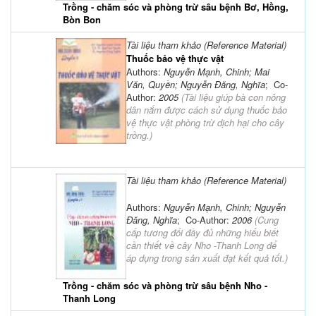
Trồng - chăm sóc và phòng trừ sâu bệnh Bơ, Hồng,
Bòn Bon
Tài liệu tham khảo (Reference Material)
Thuốc bảo vệ thực vật
Authors:
Nguyễn Mạnh, Chinh; Mai
Văn, Quyền; Nguyễn Đăng, Nghĩa
; Co-
Author:
2005
(
Tài liệu giúp bà con nông
dân nắm được cách sử dụng thuốc bảo
vệ thực vật phòng trừ dịch hại cho cây
trồng.
)
Tài liệu tham khảo (Reference Material)
Authors:
Nguyễn Mạnh, Chinh; Nguyễn
Đăng, Nghĩa
; Co-Author:
2006
(
Cung
cấp tương đối đầy đủ những hiểu biết
cần thiết về cây Nho -Thanh Long để
áp dụng trong sản xuất đạt kết quả tốt.
)
Trồng - chăm sóc và phòng trừ sâu bệnh Nho -
Thanh Long