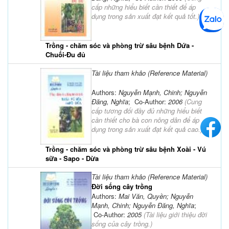
cấp những hiểu biết cần thiết để áp
dụng trong sản xuất đạt kết quả tốt.
)
Trồng - chăm sóc và phòng trừ sâu bệnh Dứa -
Chuối-Đu đủ
Tài liệu tham khảo (Reference Material)
Authors:
Nguyễn Mạnh, Chinh; Nguyễn
Đăng, Nghĩa
; Co-Author:
2006
(
Cung
cấp tương đối đầy đủ những hiểu biết
cần thiết cho bà con nông dân để áp
dụng trong sản xuất đạt kết quả cao.
)
Trồng - chăm sóc và phòng trừ sâu bệnh Xoài - Vú
sữa - Sapo - Dừa
Tài liệu tham khảo (Reference Material)
Đời sống cây trồng
Authors:
Mai Văn, Quyền; Nguyễn
Mạnh, Chinh; Nguyễn Đăng, Nghĩa
;
Co-Author:
2005
(
Tài liệu giới thiệu đời
sống của cây trồng.
)