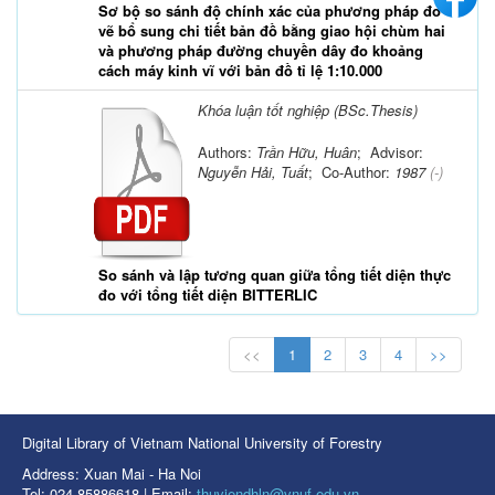
Sơ bộ so sánh độ chính xác của phương pháp đo
vẽ bổ sung chi tiết bản đồ bằng giao hội chùm hai
và phương pháp đường chuyền dây đo khoảng
cách máy kinh vĩ với bản đồ tỉ lệ 1:10.000
Khóa luận tốt nghiệp (BSc.Thesis)
Authors:
Trần Hữu, Huân
; Advisor:
Nguyễn Hải, Tuất
; Co-Author:
1987
(-)
So sánh và lập tương quan giữa tổng tiết diện thực
đo với tổng tiết diện BITTERLIC
<<
1
2
3
4
>>
Digital Library of Vietnam National University of Forestry
Address: Xuan Mai - Ha Noi
Tel: 024 85886618 | Email:
thuviendhln@vnuf.edu.vn