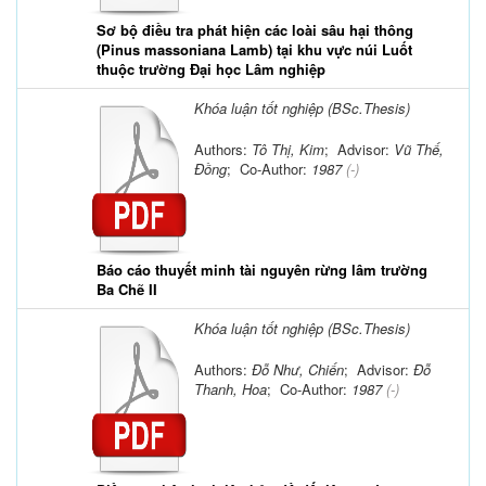
Sơ bộ điều tra phát hiện các loài sâu hại thông
(Pinus massoniana Lamb) tại khu vực núi Luốt
thuộc trường Đại học Lâm nghiệp
Khóa luận tốt nghiệp (BSc.Thesis)
Authors:
Tô Thị, Kim
; Advisor:
Vũ Thế,
Đồng
; Co-Author:
1987
(-)
Báo cáo thuyết minh tài nguyên rừng lâm trường
Ba Chẽ II
Khóa luận tốt nghiệp (BSc.Thesis)
Authors:
Đỗ Như, Chiến
; Advisor:
Đỗ
Thanh, Hoa
; Co-Author:
1987
(-)