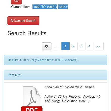
Go
Current filters:
Advanced Search
Search Results
<<
1
2
3
4
>>
Results 1-10 of 39 (Search time: 0.002 seconds).
Item hits:
Khóa luận tốt nghiệp (BSc.Thesis)
Authors:
Vũ Thị, Phương
; Advisor:
Vũ
Thế, Hồng
; Co-Author:
1987
(-)