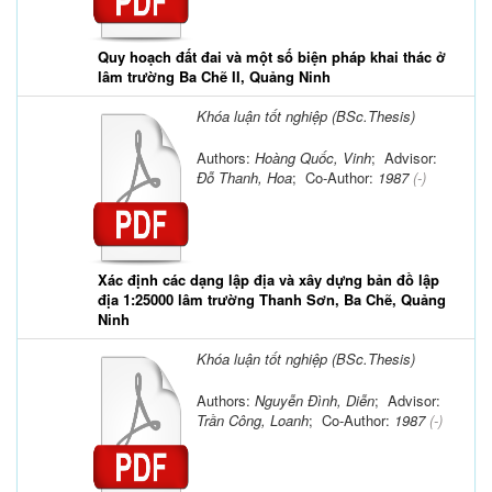
Quy hoạch đất đai và một số biện pháp khai thác ở
lâm trường Ba Chẽ II, Quảng Ninh
Khóa luận tốt nghiệp (BSc.Thesis)
Authors:
Hoàng Quốc, Vinh
; Advisor:
Đỗ Thanh, Hoa
; Co-Author:
1987
(-)
Xác định các dạng lập địa và xây dựng bản đồ lập
địa 1:25000 lâm trường Thanh Sơn, Ba Chẽ, Quảng
Ninh
Khóa luận tốt nghiệp (BSc.Thesis)
Authors:
Nguyễn Đình, Diễn
; Advisor:
Trần Công, Loanh
; Co-Author:
1987
(-)