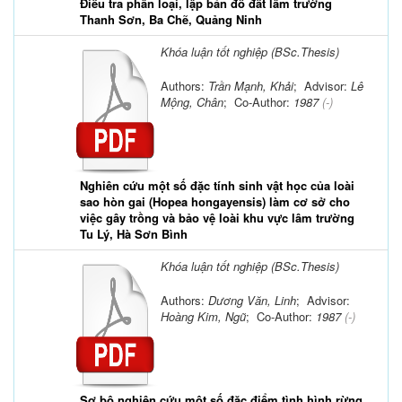
Điều tra phân loại, lập bản đồ đất lâm trường
Thanh Sơn, Ba Chẽ, Quảng Ninh
Khóa luận tốt nghiệp (BSc.Thesis)
Authors:
Trần Mạnh, Khải
; Advisor:
Lê
Mộng, Chân
; Co-Author:
1987
(-)
Nghiên cứu một số đặc tính sinh vật học của loài
sao hòn gai (Hopea hongayensis) làm cơ sở cho
việc gây trồng và bảo vệ loài khu vực lâm trường
Tu Lý, Hà Sơn Bình
Khóa luận tốt nghiệp (BSc.Thesis)
Authors:
Dương Văn, Linh
; Advisor:
Hoàng Kim, Ngũ
; Co-Author:
1987
(-)
Sơ bộ nghiên cứu một số đặc điểm tình hình rừng