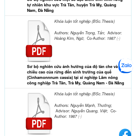
tự nhiên khu vực Trà Tân, huyện Trà My, Quảng
Nam, Đà Nẵng
Khóa luận tốt nghiệp (BSc.Thesis)
Authors:
Nguyễn Trọng, Tấn
; Advisor:
Hoàng Kim, Ngũ
; Co-Author:
1987
(-)
Sơ bộ nghiên cứu ảnh hưởng của độ tàn che và
chiều cao của rừng đến sinh trưởng của quế
(Cinhamonnnum cassia) tại xí nghiệp Lâm nông
công nghiệp Trà Tân, Trà My, Quảng Nam - Đà Nẵng
Khóa luận tốt nghiệp (BSc.Thesis)
Authors:
Nguyễn Mạnh, Thưởng
;
Advisor:
Nguyễn Quang, Việt
; Co-
Author:
1987
(-)