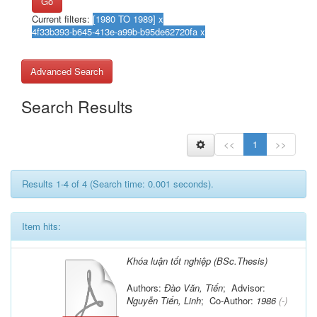
Go
Current filters:
Advanced Search
Search Results
<<
1
>>
Results 1-4 of 4 (Search time: 0.001 seconds).
Item hits:
Khóa luận tốt nghiệp (BSc.Thesis)
Authors:
Đào Văn, Tiến
; Advisor:
Nguyễn Tiến, Linh
; Co-Author:
1986
(-)