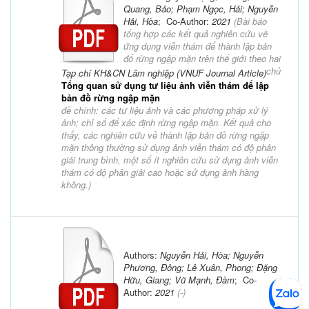
Quang, Bảo; Phạm Ngọc, Hải; Nguyễn
Hải, Hòa
; Co-Author:
2021
(
Bài báo
tổng hợp các kết quả nghiên cứu về
ứng dụng viễn thám để thành lập bản
đổ rừng ngập mặn trên thế giới theo hai
chủ
Tạp chí KH&CN Lâm nghiệp (VNUF Journal Article)
Tổng quan sử dụng tư liệu ảnh viễn thám để lập
bản đồ rừng ngập mặn
đề chính: các tư liệu ảnh và các phương pháp xử lý
ảnh; chỉ số để xác định rừng ngập mặn. Kết quả cho
thấy, các nghiên cứu về thành lập bản đồ rừng ngập
mặn thông thường sử dụng ảnh viễn thám có độ phân
giải trung bình, một số ít nghiên cứu sử dụng ảnh viễn
thám có độ phân giải cao hoặc sử dụng ảnh hàng
không.
)
Authors:
Nguyễn Hải, Hòa; Nguyễn
Phương, Đông; Lê Xuân, Phong; Đặng
Hữu, Giang; Vũ Mạnh, Đàm
; Co-
Author:
2021
(-)