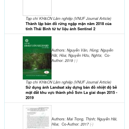
Tạp chí KH&CN Lâm nghiệp (VNUF Journal Article)
Thành lập bản đồ rừng ngập mặn năm 2018 của
tỉnh Thái Bình từ tư liệu ảnh Sentinel 2
Authors:
Nguyễn Văn, Hùng; Nguyễn
Hải, Hòa; Nguyễn Hữu, Nghĩa
; Co-
Author:
2019
(-)
Tạp chí KH&CN Lâm nghiệp (VNUF Journal Article)
Sử dụng ảnh Landsat xây dựng bản đồ nhiệt độ bề
mặt đất khu vực thành phố Sơn La giai đoạn 2015 -
2019
Authors:
Mai Trọng, Thịnh; Nguyễn Hải,
Hòa
; Co-Author:
2017
(-)