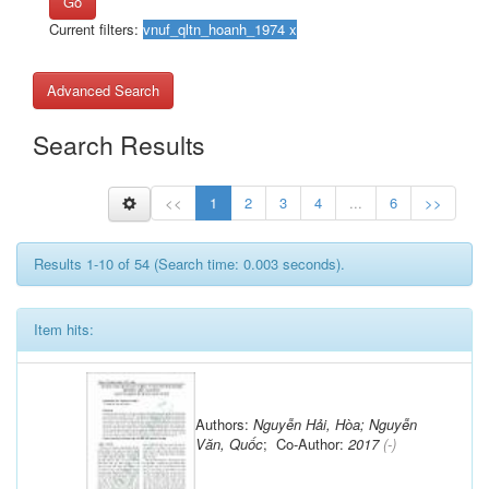
Go
Current filters:
Advanced Search
Search Results
<<
1
2
3
4
...
6
>>
Results 1-10 of 54 (Search time: 0.003 seconds).
Item hits:
Authors:
Nguyễn Hải, Hòa; Nguyễn
Văn, Quốc
; Co-Author:
2017
(-)