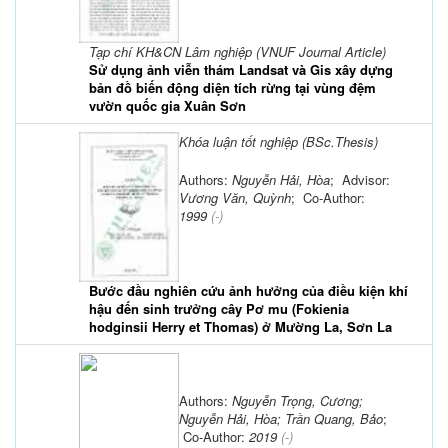
Tạp chí KH&CN Lâm nghiệp (VNUF Journal Article)
Sử dụng ảnh viễn thám Landsat và Gis xây dựng
bản đồ biến động diện tích rừng tại vùng đệm
vườn quốc gia Xuân Sơn
Khóa luận tốt nghiệp (BSc.Thesis)
Authors:
Nguyễn Hải, Hòa
; Advisor:
Vương Văn, Quỳnh
; Co-Author:
1999
(-)
Bước đầu nghiên cứu ảnh hưởng của điều kiện khí
hậu đến sinh trưởng cây Pơ mu (Fokienia
hodginsii Herry et Thomas) ở Mường La, Sơn La
Authors:
Nguyễn Trọng, Cương;
Nguyễn Hải, Hòa; Trần Quang, Bảo
;
Co-Author:
2019
(-)