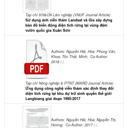
Tạp chí KH&CN Lâm nghiệp (VNUF Journal Article)
Sử dụng ảnh viễn thám Landsat và Gis xây dựng
bản đồ biến động diện tích rừng tại vùng đệm
vườn quốc gia Xuân Sơn
Authors:
Nguyễn Hải, Hòa; Phùng Văn,
Khoa; Tôn Thất, Minh
; Co-Author:
2018
(-)
Tạp chí Nông nghiệp & PTNT (MARD Journal Article)
Ứng dụng công nghệ viễn thám xác định thay đổi
diện tích rừng tại khu dự trữ sinh quyển thế giới
Langbiang giai đoạn 1995-2017
Authors:
Nguyễn Hải, Hòa; Nguyễn Thị,
Hương
; Co-Author:
2017
(-)