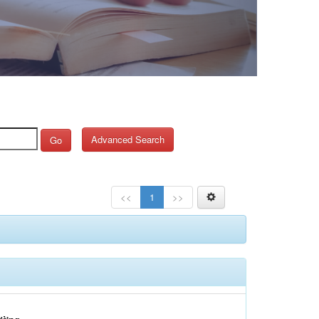
Advanced Search
Go
<<
1
>>