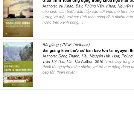
Giáo trình Toán ứng dụng trong khoa học môi t
Authors:
Vũ Khắc, Bảy; Phùng Văn, Khoa; Nguyễn Hả
cho sinh viên bước đầu tiếp cận với việc mô hình hó
lượng về môi trường: tính toán nồng độ ô nhiễm của 
nước trên kênh sông,..
)
Bài giảng (VNUF Textbook)
Bài giảng kiến thức cơ bản bảo tồn tài nguyên th
Authors:
Đồng Thanh, Hải; Nguyễn Hải, Hòa; Phùng
Trần Thị Thu, Hà
; Co-Author:
2016
(
Trình bày tổng q
thoái tài nguyên thiên nhiên; vai trò của cộng đồng t
bảo tồn thiên nhiên
)