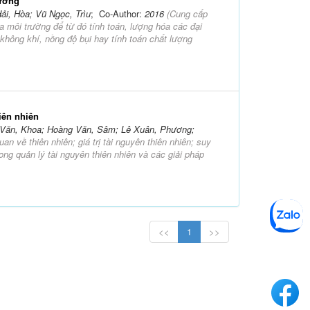
rường
i, Hòa; Vũ Ngọc, Trìu
; Co-Author:
2016
(
Cung cấp
a môi trường để từ đó tính toán, lượng hóa các đại
không khí, nồng độ bụi hay tính toán chất lượng
iên nhiên
 Văn, Khoa; Hoàng Văn, Sâm; Lê Xuân, Phương;
uan về thiên nhiên; giá trị tài nguyên thiên nhiên; suy
rong quản lý tài nguyên thiên nhiên và các giải pháp
<<
1
>>