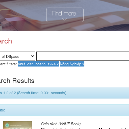
arch
ent filters:
rch Results
s 1-2 of 2 (Search time: 0.001 seconds).
its:
Giáo trình (VNUF Book)