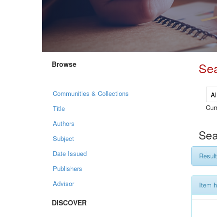
Browse
Se
Communities & Collections
Curr
Title
Authors
Sea
Subject
Date Issued
Result
Publishers
Advisor
Item h
DISCOVER