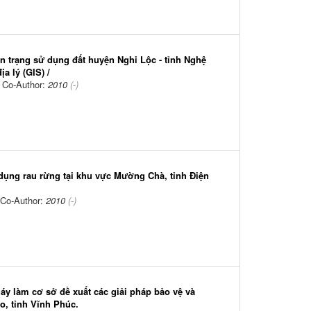
n trạng sử dụng đất huyện Nghi Lộc - tỉnh Nghệ
a lý (GIS) /
 Co-Author:
2010
(-)
ử dụng rau rừng tại khu vực Mường Chà, tỉnh Điện
 Co-Author:
2010
(-)
háy làm cơ sở đề xuất các giải pháp bảo vệ và
o, tỉnh Vĩnh Phúc.