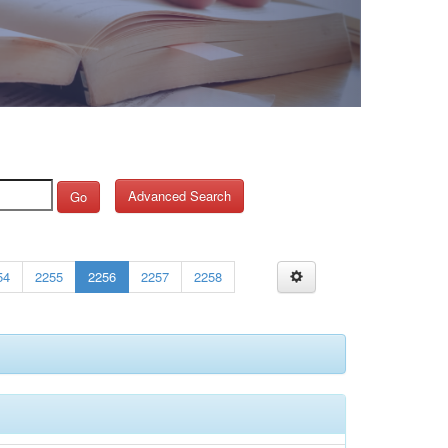
Advanced Search
Go
54
2255
2256
2257
2258