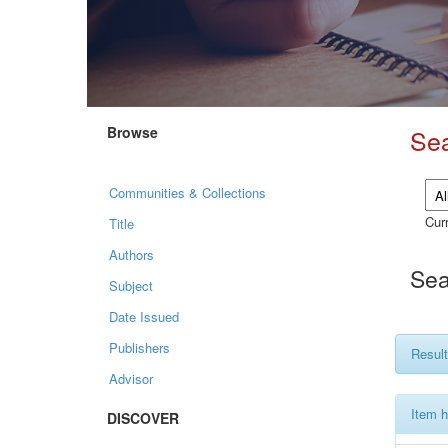
Browse
Se
Communities & Collections
Curr
Title
Authors
Sea
Subject
Date Issued
Publishers
Result
Advisor
Item h
DISCOVER