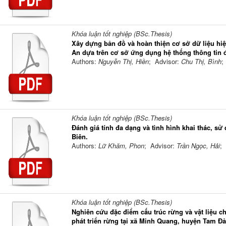
Khóa luận tốt nghiệp (BSc.Thesis)
Xây dựng bản đồ và hoàn thiện cơ sở dữ liệu hiệ
An dựa trên cơ sở ứng dụng hệ thống thông tin đị
Authors:
Nguyễn Thị, Hiền
; Advisor:
Chu Thị, Bình
;
Khóa luận tốt nghiệp (BSc.Thesis)
Đánh giá tính đa dạng và tình hình khai thác, s
Biên.
Authors:
Lữ Khăm, Phon
; Advisor:
Trần Ngọc, Hải
;
Khóa luận tốt nghiệp (BSc.Thesis)
Nghiên cứu đặc điểm cấu trúc rừng và vật liệu c
phát triển rừng tại xã Minh Quang, huyện Tam Đả