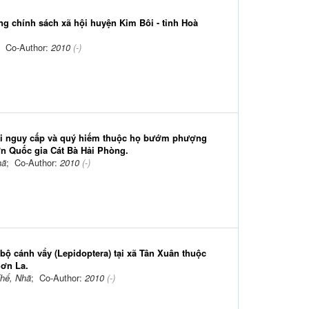
ng chính sách xã hội huyện Kim Bôi - tỉnh Hoà
; Co-Author:
2010
(-)
oài nguy cấp và quý hiếm thuộc họ bướm phượng
ườn Quốc gia Cát Bà Hải Phòng.
hã
; Co-Author:
2010
(-)
bộ cánh vẩy (Lepidoptera) tại xã Tân Xuân thuộc
Sơn La.
hế, Nhã
; Co-Author:
2010
(-)