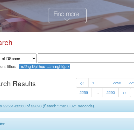
arch
ent filters:
rch Results
<<
1
...
2253
22
2259
...
2290
>>
s 22551-22560 of 22893 (Search time: 0.021 seconds).
its: