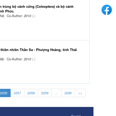
n trùng bộ cánh cứng (Coleoptera) và bộ cánh
ĩnh Phúc.
Nhã
; Co-Author:
2010
(-)
n thiên nhiên Thần Sa - Phượng Hoàng, tỉnh Thái
Hải
; Co-Author:
2010
(-)
2256
2257
2258
2259
...
2290
>>