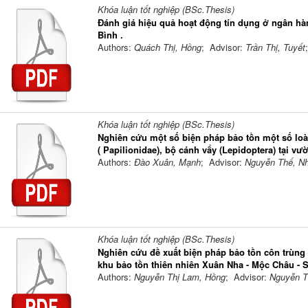
Khóa luận tốt nghiệp (BSc.Thesis)
Đánh giá hiệu quả hoạt động tín dụng ở ngân hà
Bình .
Authors:
Quách Thị, Hồng
; Advisor:
Trần Thị, Tuyết
Khóa luận tốt nghiệp (BSc.Thesis)
Nghiên cứu một số biện pháp bảo tồn một số l
( Papilionidae), bộ cánh vẩy (Lepidoptera) tại v
Authors:
Đào Xuân, Mạnh
; Advisor:
Nguyễn Thế, N
Khóa luận tốt nghiệp (BSc.Thesis)
Nghiên cứu đề xuất biện pháp bảo tồn côn trùng 
khu bảo tồn thiên nhiên Xuân Nha - Mộc Châu - 
Authors:
Nguyễn Thị Lam, Hồng
; Advisor:
Nguyễn T