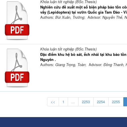
Khóa luận tốt nghiệp (BSc.Thesis)
Nghiên cứu đề xuất một số biện pháp bảo tồn cô
vẩy (Lepidoptera) tại vườn Quốc gia Tam Đảo - V
Authors:
Bùi Xuân, Trường
; Advisor:
Nguyễn Thế, 
Khóa luận tốt nghiệp (BSc.Thesis)
Đặc điểm khu hệ bò sát, ếch nhái tại khu bảo tồ
Nguyên .
Authors:
Giang Trọng, Toàn
; Advisor:
Đồng Thanh, 
<<
1
...
2253
2254
2255