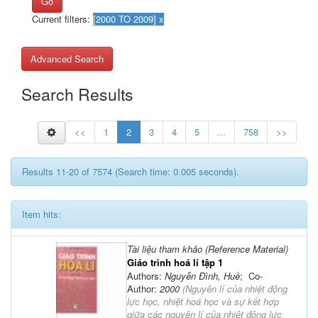
Go
Current filters:
Advanced Search
Search Results
<<
1
2
3
4
5
...
758
>>
Results 11-20 of 7574 (Search time: 0.005 seconds).
Item hits:
Tài liệu tham khảo (Reference Material)
Giáo trình hoá lí tập 1
Authors:
Nguyễn Đình, Huề
; Co-
Author:
2000
(
Nguyên lí của nhiệt động
lực học, nhiệt hoá học và sự kết hợp
giữa các nguyên lí của nhiệt động lực