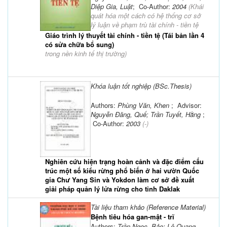
Diệp Gia, Luật
; Co-Author:
2004
(
Khái
quát hóa một cách có hệ thống cơ sở
lý luận về phạm trù tài chính - tiền tệ
Giáo trình lý thuyết tài chính - tiền tệ (Tái bản lần 4
có sửa chữa bổ sung)
trong nền kinh tế thị trường
)
Khóa luận tốt nghiệp (BSc.Thesis)
Authors:
Phùng Văn, Khen
; Advisor:
Nguyễn Đăng, Quế; Trần Tuyết, Hằng
;
Co-Author:
2003
(-)
Nghiên cứu hiện trạng hoàn cảnh và đặc điểm cấu
trúc một số kiểu rừng phổ biến ở hai vườn Quốc
gia Chư Yang Sin và Yokdon làm cơ sở đề xuất
giải pháp quản lý lửa rừng cho tỉnh Daklak
Tài liệu tham khảo (Reference Material)
Bệnh tiêu hóa gan-mật - trĩ
Authors:
Trần Ngọc, Bảo; Lê Quang,