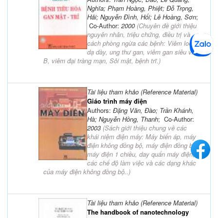
Nghĩa; Phạm Hoàng, Phiệt; Đỗ Trọng,
Hải; Nguyễn Đình, Hối; Lê Hoàng, Sơn
;
Co-Author:
2000
(
Chuyên đề giới thiệu
nguyên nhân, triệu chứng, điều trị và
cách phòng ngừa các bệnh: Viêm loét
dạ dày, ung thư gan, viêm gan siêu vi
B, viêm đại tràng mạn, Sỏi mật, bệnh trĩ.
)
Tài liệu tham khảo (Reference Material)
Giáo trình máy điện
Authors:
Đặng Văn, Đào; Trần Khánh,
Hà; Nguyễn Hồng, Thanh
; Co-Author:
2003
(
Sách giới thiệu chung về các
khái niệm điện máy: Máy biến áp, máy
điện không đồng bộ, máy điện đồng bộ,
máy điện 1 chiều, day quấn máy điện,
các chế độ làm việc và các dạng khác
của máy điện không đồng bộ..
)
Tài liệu tham khảo (Reference Material)
The handbook of nanotechnology