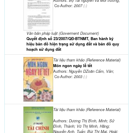
Authors:
Bộ Tài nguyên và Môi trường
;
Co-Author:
2007
(-)
Văn bản pháp luật (Goverment Document)
Quyết định số 23/2007/QĐ-BTNMT, Ban hành ký
hiệu bản đồ hiện trạng sử dụng đất và bản đồ quy
hoạch sử dụng đất
Tài liệu tham khảo (Reference Material)
Món ngon ngày lễ tết
Authors:
Nguyễn DZoãn Cẩm, Vân
;
Co-Author:
2003
(-)
Tài liệu tham khảo (Reference Material)
Authors:
Dương Thị Bình, Minh; Sử
Đình, Thành; Vũ Thị Minh, Hằng;
Nguyễn Anh, Tuấn; Bùi Thị Mai, Hoài;