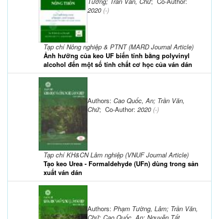
Tường; Trần Văn, Chứ
; Co-Author:
2020
(-)
Tạp chí Nông nghiệp & PTNT (MARD Journal Article)
Ảnh hưởng của keo UF biến tính bằng polyvinyl
alcohol đến một số tính chất cơ học của ván dán
Authors:
Cao Quốc, An; Trần Văn,
Chứ
; Co-Author:
2020
(-)
Tạp chí KH&CN Lâm nghiệp (VNUF Journal Article)
Tạo keo Urea - Formaldehyde (UFn) dùng trong sản
xuất ván dán
Authors:
Phạm Tường, Lâm; Trần Văn,
Chứ; Cao Quốc, An; Nguyễn Tất,