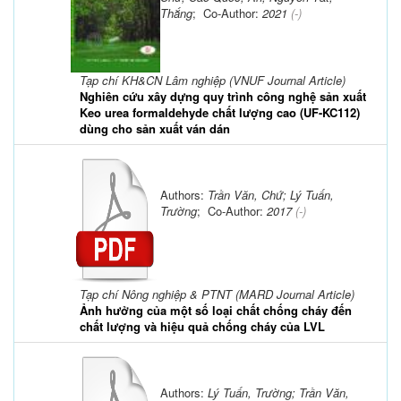
Thắng
; Co-Author:
2021
(-)
Tạp chí KH&CN Lâm nghiệp (VNUF Journal Article)
Nghiên cứu xây dựng quy trình công nghệ sản xuất
Keo urea formaldehyde chất lượng cao (UF-KC112)
dùng cho sản xuất ván dán
Authors:
Trần Văn, Chứ; Lý Tuấn,
Trường
; Co-Author:
2017
(-)
Tạp chí Nông nghiệp & PTNT (MARD Journal Article)
Ảnh hưởng của một số loại chất chống cháy đến
chất lượng và hiệu quả chống cháy của LVL
Authors:
Lý Tuấn, Trường; Trần Văn,