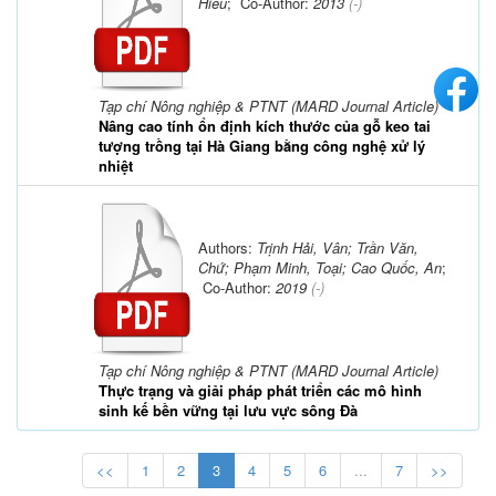
Hiếu
; Co-Author:
2013
(-)
Tạp chí Nông nghiệp & PTNT (MARD Journal Article)
Nâng cao tính ổn định kích thước của gỗ keo tai
tượng trồng tại Hà Giang bằng công nghệ xử lý
nhiệt
Authors:
Trịnh Hải, Vân; Trần Văn,
Chứ; Phạm Minh, Toại; Cao Quốc, An
;
Co-Author:
2019
(-)
Tạp chí Nông nghiệp & PTNT (MARD Journal Article)
Thực trạng và giải pháp phát triển các mô hình
sinh kế bền vững tại lưu vực sông Đà
<<
1
2
3
4
5
6
...
7
>>