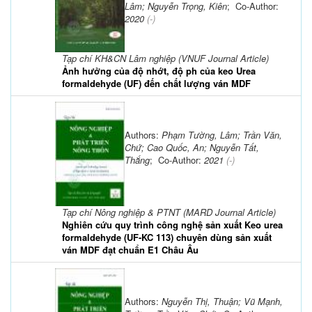
Lâm; Nguyễn Trọng, Kiên
; Co-Author:
2020
(-)
Tạp chí KH&CN Lâm nghiệp (VNUF Journal Article)
Ảnh hưởng của độ nhớt, độ ph của keo Urea
formaldehyde (UF) đến chất lượng ván MDF
Authors:
Phạm Tường, Lâm; Trần Văn,
Chứ; Cao Quốc, An; Nguyễn Tất,
Thắng
; Co-Author:
2021
(-)
Tạp chí Nông nghiệp & PTNT (MARD Journal Article)
Nghiên cứu quy trình công nghệ sản xuất Keo urea
formaldehyde (UF-KC 113) chuyên dùng sản xuất
ván MDF đạt chuẩn E1 Châu Âu
Authors:
Nguyễn Thị, Thuận; Vũ Mạnh,