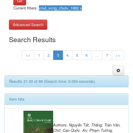
Go
Current filters:
Advanced Search
Search Results
<<
1
2
3
4
5
6
...
7
>>
Results 21-30 of 69 (Search time: 0.004 seconds).
Item hits:
Authors:
Nguyễn Tất, Thắng; Trần Văn,
Chứ; Cao Quốc, An; Phạm Tường,