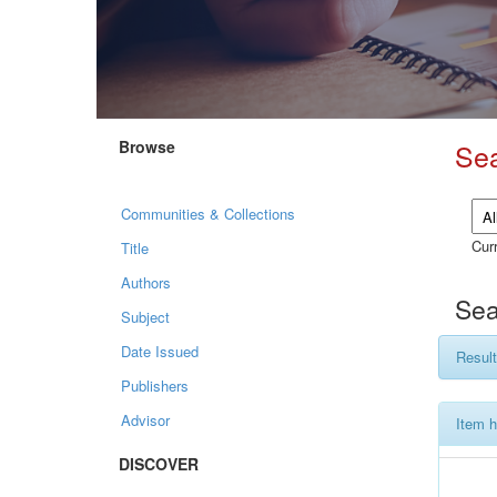
Browse
Se
Communities & Collections
Curr
Title
Authors
Sea
Subject
Date Issued
Result
Publishers
Advisor
Item h
DISCOVER