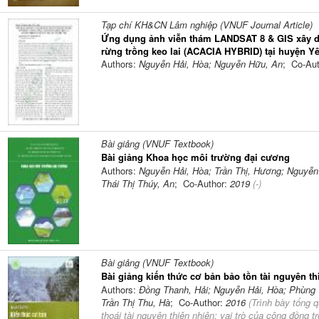
Tạp chí KH&CN Lâm nghiệp (VNUF Journal Article)
Ứng dụng ảnh viễn thám LANDSAT 8 & GIS xây d
rừng trồng keo lai (ACACIA HYBRID) tại huyện Y
Authors:
Nguyễn Hải, Hòa; Nguyễn Hữu, An
; Co-Au
Bài giảng (VNUF Textbook)
Bài giảng Khoa học môi trường đại cương
Authors:
Nguyễn Hải, Hòa; Trần Thị, Hương; Nguyễn 
Thái Thị Thúy, An
; Co-Author:
2019
(-)
Bài giảng (VNUF Textbook)
Bài giảng kiến thức cơ bản bảo tồn tài nguyên th
Authors:
Đồng Thanh, Hải; Nguyễn Hải, Hòa; Phùng
Trần Thị Thu, Hà
; Co-Author:
2016
(
Trình bày tổng q
thoái tài nguyên thiên nhiên; vai trò của cộng đồng t