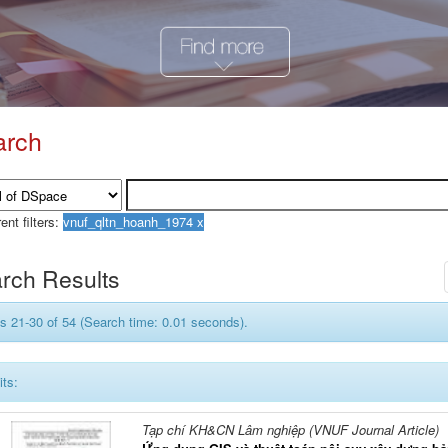
arch
ent filters:
rch Results
s 21-30 of 54 (Search time: 0.01 seconds).
its:
Tạp chí KH&CN Lâm nghiệp (VNUF Journal Article)