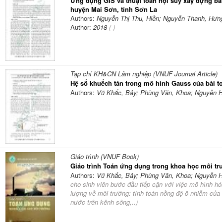
Ứng dụng GIS và thuật toán nội suy xây dựng b
huyện Mai Sơn, tỉnh Sơn La
Authors:
Nguyễn Thị Thu, Hiền; Nguyễn Thanh, Hưn
Author:
2018
(-)
Tạp chí KH&CN Lâm nghiệp (VNUF Journal Article)
Hệ số khuếch tán trong mô hình Gauss của bài to
Authors:
Vũ Khắc, Bảy; Phùng Văn, Khoa; Nguyễn Hả
Giáo trình (VNUF Book)
Giáo trình Toán ứng dụng trong khoa học môi t
Authors:
Vũ Khắc, Bảy; Phùng Văn, Khoa; Nguyễn Hả
cho sinh viên bước đầu tiếp cận với việc mô hình hó
lượng về môi trường: tính toán nồng độ ô nhiễm của 
nước trên kênh sông,..
)