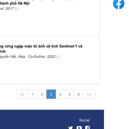
thành phố Hà Nội
hor:
2017
(-)
g rừng ngập mặn từ ảnh vệ tinh Sentinel-1 và
Ninh
guyễn Hải, Hòa
; Co-Author:
2022
(-)
<<
1
2
3
4
5
6
>>
Social