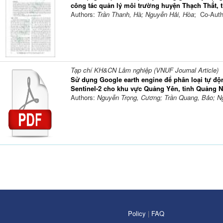
công tác quản lý môi trường huyện Thạch Thất, 
Authors:
Trần Thanh, Hà; Nguyễn Hải, Hòa
; Co-Aut
Tạp chí KH&CN Lâm nghiệp (VNUF Journal Article)
Sử dụng Google earth engine để phân loại tự độn
Sentinel-2 cho khu vực Quảng Yên, tỉnh Quảng 
Authors:
Nguyễn Trọng, Cương; Trần Quang, Bảo; N
Policy
|
FAQ