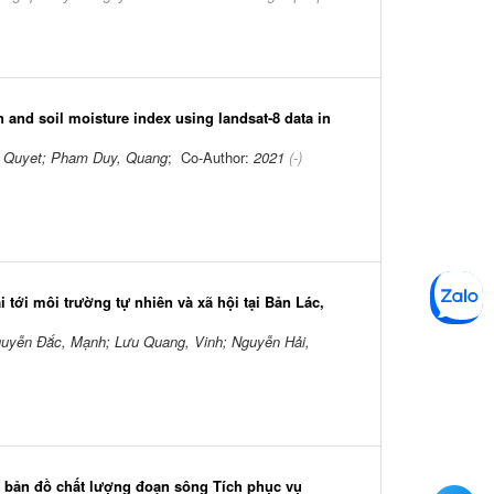
 and soil moisture index using landsat-8 data in
, Quyet; Pham Duy, Quang
; Co-Author:
2021
(-)
i tới môi trường tự nhiên và xã hội tại Bản Lác,
guyễn Đắc, Mạnh; Lưu Quang, Vinh; Nguyễn Hải,
g bản đồ chất lượng đoạn sông Tích phục vụ