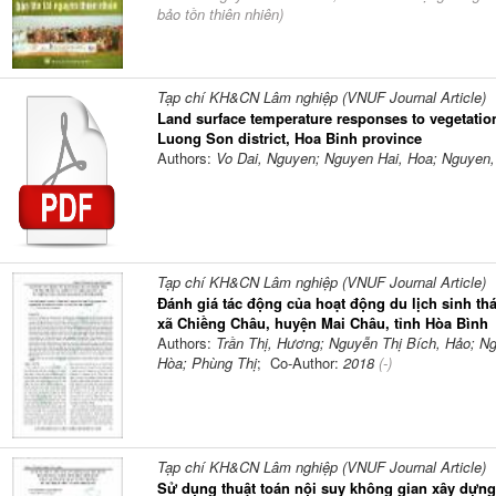
bảo tồn thiên nhiên
)
Tạp chí KH&CN Lâm nghiệp (VNUF Journal Article)
Land surface temperature responses to vegetation
Luong Son district, Hoa Binh province
Authors:
Vo Dai, Nguyen; Nguyen Hai, Hoa; Nguyen
Tạp chí KH&CN Lâm nghiệp (VNUF Journal Article)
Đánh giá tác động của hoạt động du lịch sinh thá
xã Chiềng Châu, huyện Mai Châu, tỉnh Hòa Bình
Authors:
Trần Thị, Hương; Nguyễn Thị Bích, Hảo; N
Hòa; Phùng Thị
; Co-Author:
2018
(-)
Tạp chí KH&CN Lâm nghiệp (VNUF Journal Article)
Sử dụng thuật toán nội suy không gian xây dựn