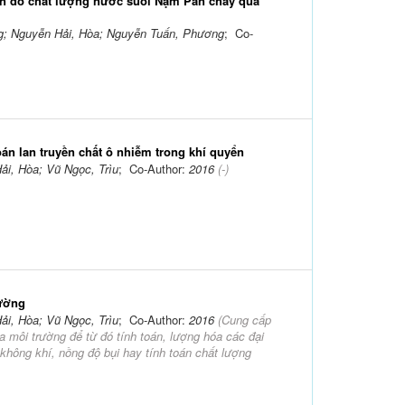
ản đồ chất lượng nước suối Nậm Pàn chảy qua
g; Nguyễn Hải, Hòa; Nguyễn Tuấn, Phương
; Co-
án lan truyền chất ô nhiễm trong khí quyển
i, Hòa; Vũ Ngọc, Trìu
; Co-Author:
2016
(-)
rường
i, Hòa; Vũ Ngọc, Trìu
; Co-Author:
2016
(
Cung cấp
a môi trường để từ đó tính toán, lượng hóa các đại
không khí, nồng độ bụi hay tính toán chất lượng