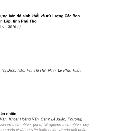
ựng bản đồ sinh khối và trữ lượng Các Bon
ên Lập, tỉnh Phú Thọ
thor:
2016
(-)
Thị Bích, Hảo; Phí Thị Hải, Ninh; Lê Phú, Tuấn;
iên nhiên
 Văn, Khoa; Hoàng Văn, Sâm; Lê Xuân, Phương;
uan về thiên nhiên; giá trị tài nguyên thiên nhiên; suy
rong quản lý tài nguyên thiên nhiên và các giải pháp