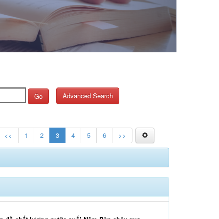
Advanced Search
Go
<<
1
2
3
4
5
6
>>