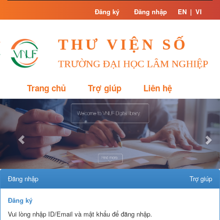
Skip
Đăng ký
Đăng nhập
EN
|
VI
navigation
Trang chủ
Trợ giúp
Liên hệ
Previous
Nex
Đăng nhập
Trợ giúp
Đăng ký
Vui lòng nhập ID/Email và mật khẩu để đăng nhập.