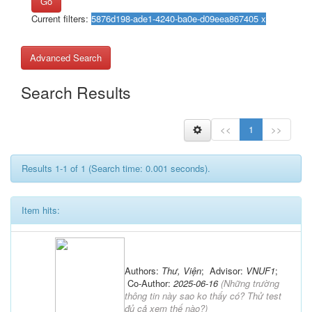
Go
Current filters:
Advanced Search
Search Results
<<
1
>>
Results 1-1 of 1 (Search time: 0.001 seconds).
Item hits:
Authors:
Thư, Viện
; Advisor:
VNUF1
;
Co-Author:
2025-06-16
(
Những trường
thông tin này sao ko thấy có? Thử test
đủ cả xem thế nào?
)