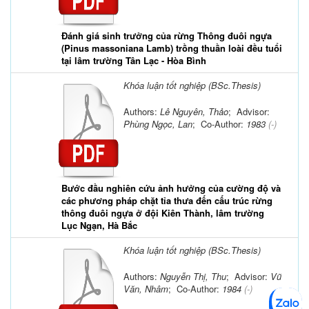
Đánh giá sinh trưởng của rừng Thông đuôi ngựa
(Pinus massoniana Lamb) trồng thuần loài đều tuổi
tại lâm trường Tân Lạc - Hòa Bình
Khóa luận tốt nghiệp (BSc.Thesis)
Authors:
Lê Nguyên, Thảo
; Advisor:
Phùng Ngọc, Lan
; Co-Author:
1983
(-)
Bước đầu nghiên cứu ảnh hưởng của cường độ và
các phương pháp chặt tỉa thưa đến cấu trúc rừng
thông đuôi ngựa ở đội Kiên Thành, lâm trường
Lục Ngạn, Hà Bắc
Khóa luận tốt nghiệp (BSc.Thesis)
Authors:
Nguyễn Thị, Thu
; Advisor:
Vũ
Văn, Nhâm
; Co-Author:
1984
(-)