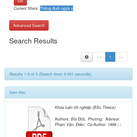
Go
Current filters:
Advanced Search
Search Results
<<
1
>>
Results 1-3 of 3 (Search time: 0.001 seconds).
Item hits:
Khóa luận tốt nghiệp (BSc.Thesis)
Authors:
Bùi Đức, Phương
; Advisor:
Phạm Văn, Điển
; Co-Author:
1999
(-)