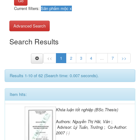
Go
Current filters:
Advanced Search
Search Results
<<
1
2
3
4
...
7
>>
Results 1-10 of 62 (Search time: 0.007 seconds).
Item hits:
Khóa luận tốt nghiệp (BSc.Thesis)
Authors:
Nguyễn Thị Hải, Vân
;
Advisor:
Lý Tuấn, Trường
; Co-Author:
2007
(-)