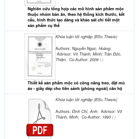
Nghiên cứu tổng hợp các mô hình sản phẩm mộc
thuộc nhóm bàn ăn, theo hệ thống kích thước, kết
cấu, hình thức tạo dáng và khảo sát chi tiết một
sản phẩm cụ thể
Khóa luận tốt nghiệp (BSc.Thesis)
Authors:
Nguyễn Ngọc, Hoàng
;
Advisor:
Võ Thành, Minh; Trần Đức,
Thiện
; Co-Author:
2009
(-)
Thiết kế sản phẩm mộc có công năng treo, đặt mũ
áo - giầy dép cho tiền sảnh (phòng ngoài) căn hộ
Khóa luận tốt nghiệp (BSc.Thesis)
Authors:
Đinh Chí, Anh
; Advisor:
Võ
Thành, Minh
; Co-Author:
1993
(-)