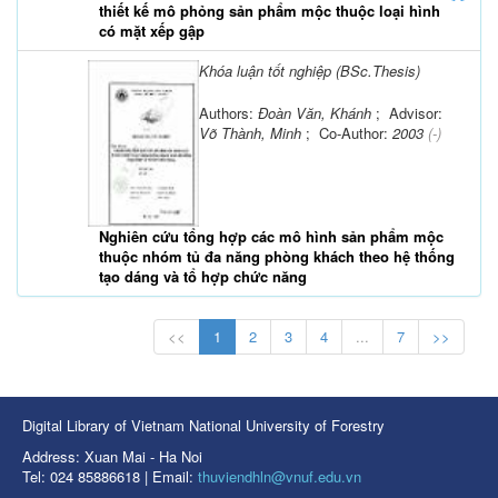
thiết kế mô phỏng sản phẩm mộc thuộc loại hình
có mặt xếp gập
Khóa luận tốt nghiệp (BSc.Thesis)
Authors:
Đoàn Văn, Khánh
; Advisor:
Võ Thành, Minh
; Co-Author:
2003
(-)
Nghiên cứu tổng hợp các mô hình sản phẩm mộc
thuộc nhóm tủ đa năng phòng khách theo hệ thống
tạo dáng và tổ hợp chức năng
<<
1
2
3
4
...
7
>>
Digital Library of Vietnam National University of Forestry
Address: Xuan Mai - Ha Noi
Tel: 024 85886618 | Email:
thuviendhln@vnuf.edu.vn