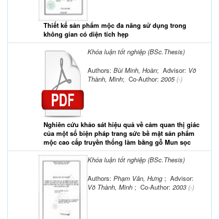
Thiết kế sản phẩm mộc đa năng sử dụng trong
không gian có diện tích hẹp
Khóa luận tốt nghiệp (BSc.Thesis)
Authors:
Bùi Minh, Hoàn
; Advisor:
Võ
Thành, Minh
; Co-Author:
2005
(-)
Nghiên cứu khảo sát hiệu quả về cảm quan thị giác
của một số biện pháp trang sức bề mặt sản phẩm
mộc cao cấp truyền thống làm bằng gỗ Mun sọc
Khóa luận tốt nghiệp (BSc.Thesis)
Authors:
Phạm Văn, Hưng
; Advisor:
Võ Thành, Minh
; Co-Author:
2003
(-)