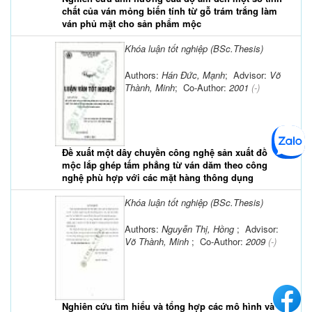
chất của ván mỏng biến tính từ gỗ trám trắng làm
ván phủ mặt cho sản phẩm mộc
Khóa luận tốt nghiệp (BSc.Thesis)
Authors:
Hán Đức, Mạnh
; Advisor:
Võ
Thành, Minh
; Co-Author:
2001
(-)
Đề xuất một dây chuyền công nghệ sản xuất đồ
mộc lắp ghép tấm phẳng từ ván dăm theo công
nghệ phù hợp với các mặt hàng thông dụng
Khóa luận tốt nghiệp (BSc.Thesis)
Authors:
Nguyễn Thị, Hồng
; Advisor:
Võ Thành, Minh
; Co-Author:
2009
(-)
Nghiên cứu tìm hiểu và tổng hợp các mô hình và