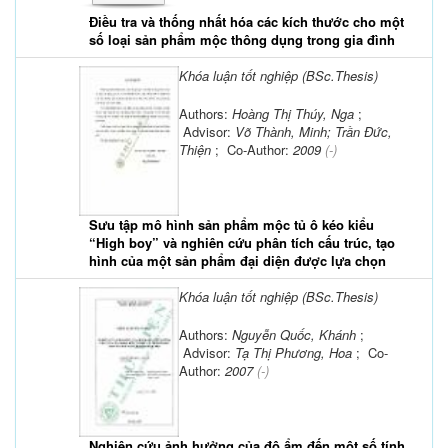
Điều tra và thống nhất hóa các kích thước cho một
số loại sản phẩm mộc thông dụng trong gia đình
Khóa luận tốt nghiệp (BSc.Thesis)
Authors:
Hoàng Thị Thúy, Nga
;
Advisor:
Võ Thành, Minh; Trần Đức,
Thiện
; Co-Author:
2009
(-)
Sưu tập mô hình sản phẩm mộc tủ ô kéo kiểu
“High boy” và nghiên cứu phân tích cấu trúc, tạo
hình của một sản phẩm đại diện được lựa chọn
Khóa luận tốt nghiệp (BSc.Thesis)
Authors:
Nguyễn Quốc, Khánh
;
Advisor:
Tạ Thị Phương, Hoa
; Co-
Author:
2007
(-)
Nghiên cứu ảnh hưởng của độ ẩm đến một số tính