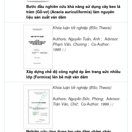
Bước đầu nghiên cứu khả năng sử dụng cây keo lá
tràm (Gỗ-vơ) (Acacia auriculiformis) làm nguyên
liệu sản xuất ván dăm
Khóa luận tốt nghiệp (BSc.Thesis)
Authors:
Nguyễn Tuấn, Anh
; Advisor:
Phạm Văn, Chương
; Co-Author:
1995
(-)
Xây dựng chế độ công nghệ ép ấm trang sức nhiều
lớp (Formica) lên bề mặt ván dăm
Khóa luận tốt nghiệp (BSc.Thesis)
Authors:
Nguyễn Đức, Phòng
; Advisor:
Trần Văn, Chứ
; Co-Author:
1999
(-)
Nghiên cứu ứng dụng tạo ván dăm chậm cháy