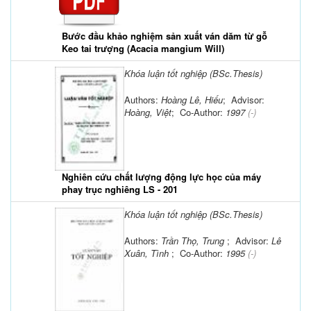
Bước đầu khảo nghiệm sản xuất ván dăm từ gỗ
Keo tai trượng (Acacia mangium Will)
Khóa luận tốt nghiệp (BSc.Thesis)
Authors:
Hoàng Lê, Hiếu
; Advisor:
Hoàng, Việt
; Co-Author:
1997
(-)
Nghiên cứu chất lượng động lực học của máy
phay trục nghiêng LS - 201
Khóa luận tốt nghiệp (BSc.Thesis)
Authors:
Trần Thọ, Trung
; Advisor:
Lê
Xuân, Tình
; Co-Author:
1995
(-)