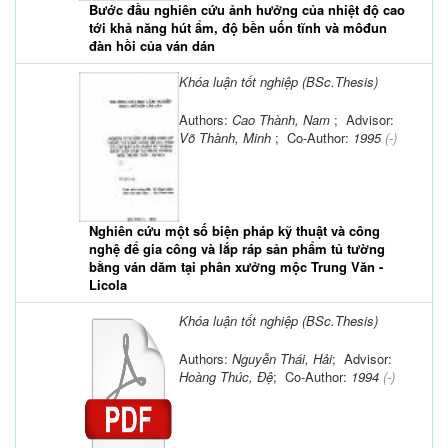
Bước đầu nghiên cứu ảnh hưởng của nhiệt độ cao
tới khả năng hút ẩm, độ bền uốn tĩnh và môđun
đàn hồi của ván dán
Khóa luận tốt nghiệp (BSc.Thesis)
Authors:
Cao Thành, Nam
; Advisor:
Võ Thành, Minh
; Co-Author:
1995
(-)
Nghiên cứu một số biện pháp kỹ thuật và công
nghệ để gia công và lắp ráp sản phẩm tủ tường
bằng ván dăm tại phân xưởng mộc Trung Văn -
Licola
Khóa luận tốt nghiệp (BSc.Thesis)
Authors:
Nguyễn Thái, Hải
; Advisor:
Hoàng Thúc, Đệ
; Co-Author:
1994
(-)