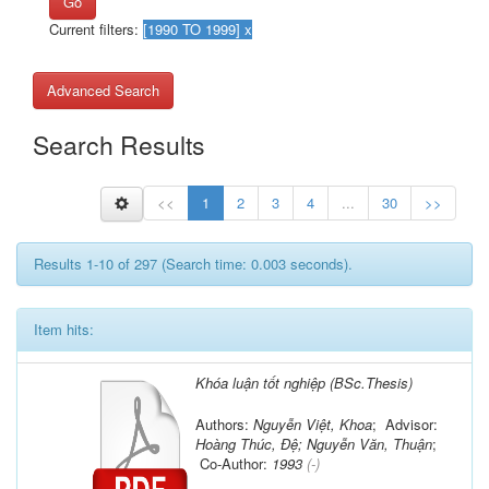
Go
Current filters:
Advanced Search
Search Results
<<
1
2
3
4
...
30
>>
Results 1-10 of 297 (Search time: 0.003 seconds).
Item hits:
Khóa luận tốt nghiệp (BSc.Thesis)
Authors:
Nguyễn Việt, Khoa
; Advisor:
Hoàng Thúc, Đệ; Nguyễn Văn, Thuận
;
Co-Author:
1993
(-)