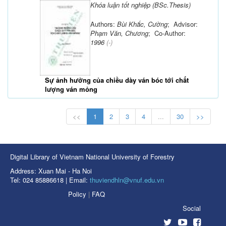
Khóa luận tốt nghiệp (BSc.Thesis)
Authors:
Bùi Khắc, Cường
; Advisor:
Phạm Văn, Chương
; Co-Author:
1996
(-)
Sự ảnh hưởng của chiều dày ván bóc tới chất
lượng ván mỏng
<<
1
2
3
4
...
30
>>
Digital Library of Vietnam National University of Forestry
Address: Xuan Mai - Ha Noi
Tel: 024 85886618 | Email:
thuviendhln@vnuf.edu.vn
Policy
|
FAQ
Social