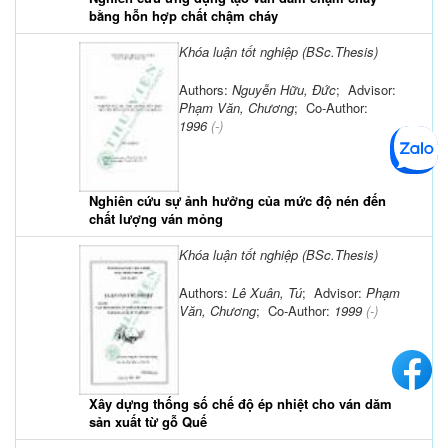
bằng hỗn hợp chất chậm cháy
Khóa luận tốt nghiệp (BSc.Thesis)
Authors:
Nguyễn Hữu, Đức
; Advisor:
Phạm Văn, Chương
; Co-Author:
1996
(-)
Nghiên cứu sự ảnh hưởng của mức độ nén đến
chất lượng ván mỏng
Khóa luận tốt nghiệp (BSc.Thesis)
Authors:
Lê Xuân, Tú
; Advisor:
Phạm
Văn, Chương
; Co-Author:
1999
(-)
Xây dựng thống số chế độ ép nhiệt cho ván dăm
sản xuất từ gỗ Quế