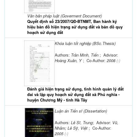
Văn bản pháp luật (Goverment Document)
Quyết định số 23/2007/QĐ-BTNMT, Ban hành ký
hiệu bản đồ hiện trạng sử dụng đất và bản đồ quy
hoạch sử dụng đất
Khóa luận tốt nghiệp (BSc.Thesis)
Authors:
Trần Minh, Tiến
; Advisor:
Hoàng Xuân, Y
; Co-Author:
2008
(-)
Đánh giá hiện trạng sử dụng, tình hình quản lý đất
đai và lập quy hoạch sử dụng đất xã Phú nghĩa -
huyện Chương Mỹ - tỉnh Hà Tây
Luận án Tiến sĩ (Dissertation)
Authors:
Lê Sĩ, Trung
; Advisor:
Vũ,
Nhâm; Lê Sỹ, Việt
; Co-Author:
2005
(-)