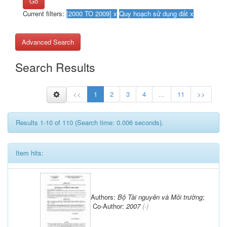
Go
Current filters:
Advanced Search
Search Results
<<
1
2
3
4
...
11
>>
Results 1-10 of 110 (Search time: 0.006 seconds).
Item hits:
Authors:
Bộ Tài nguyên và Môi trường
;
Co-Author:
2007
(-)