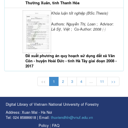
Thường Xuân, tỉnh Thanh Hóa
Khóa luận tốt nghiệp (BSc.Thesis)
Authors:
Nguyễn Thị, Loan
; Advisor:
Lê Sỹ, Việt
; Co-Author:
2008
(-)
Đề xuất phương án quy hoạch sử dụng đất xã Vân
Côn - huyện Hoài Đức - tỉnh Hà Tây giai đoạn 2008 -
2017
<<
1
2
3
4
...
11
>>
Digital Library of Vietnam National University of Forestry
Address: Xuan Mai - Ha Noi
Tel: 024 85886618 | Email:
thuviendhln@vnuf.edu.vn
Policy
|
FAQ