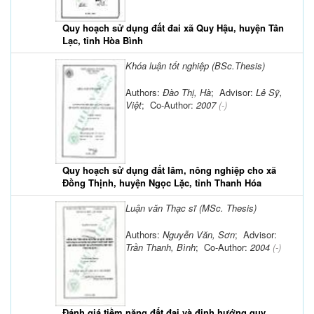
Quy hoạch sử dụng đất đai xã Quy Hậu, huyện Tân
Lạc, tỉnh Hòa Bình
Khóa luận tốt nghiệp (BSc.Thesis)
Authors:
Đào Thị, Hà
; Advisor:
Lê Sỹ,
Việt
; Co-Author:
2007
(-)
Quy hoạch sử dụng đất lâm, nông nghiệp cho xã
Đồng Thịnh, huyện Ngọc Lặc, tỉnh Thanh Hóa
Luận văn Thạc sĩ (MSc. Thesis)
Authors:
Nguyễn Văn, Sơn
; Advisor:
Trần Thanh, Bình
; Co-Author:
2004
(-)
Đánh giá tiềm năng đất đai và định hướng quy