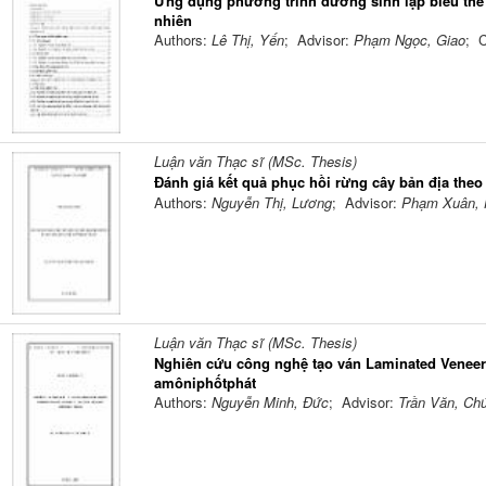
Ứng dụng phương trình đường sinh lập biểu thể 
nhiên
Authors:
Lê Thị, Yến
; Advisor:
Phạm Ngọc, Giao
; 
Luận văn Thạc sĩ (MSc. Thesis)
Đánh giá kết quả phục hồi rừng cây bản địa theo
Authors:
Nguyễn Thị, Lương
; Advisor:
Phạm Xuân, 
Luận văn Thạc sĩ (MSc. Thesis)
Nghiên cứu công nghệ tạo ván Laminated Veneer
amôniphốtphát
Authors:
Nguyễn Minh, Đức
; Advisor:
Trần Văn, Ch