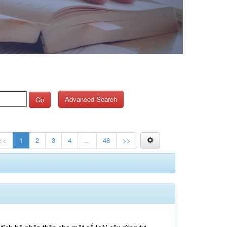
Advanced Search
Go
<<
1
2
3
4
...
48
>>