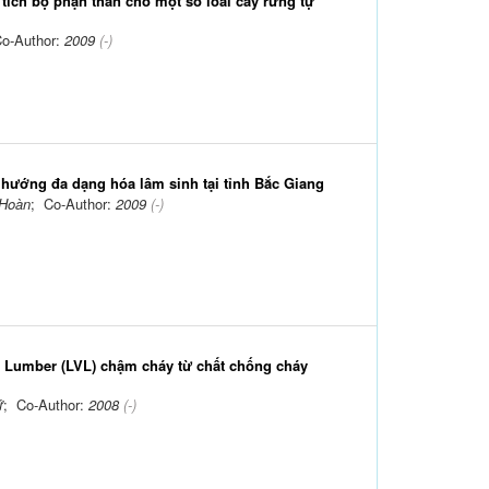
tích bộ phận thân cho một số loài cây rừng tự
Co-Author:
2009
(-)
 hướng đa dạng hóa lâm sinh tại tỉnh Bắc Giang
Hoàn
; Co-Author:
2009
(-)
 Lumber (LVL) chậm cháy từ chất chống cháy
ứ
; Co-Author:
2008
(-)