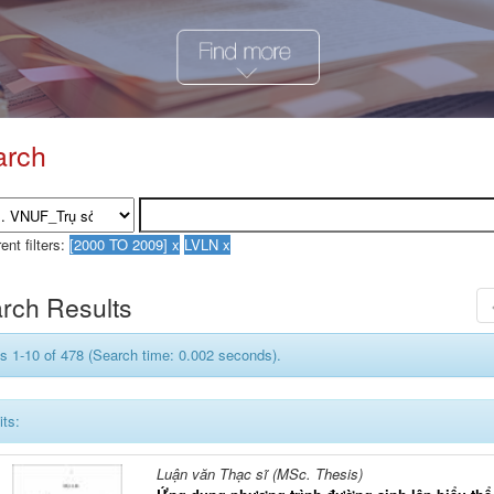
arch
ent filters:
rch Results
s 1-10 of 478 (Search time: 0.002 seconds).
its:
Luận văn Thạc sĩ (MSc. Thesis)