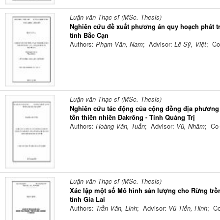
Luận văn Thạc sĩ (MSc. Thesis)
Nghiên cứu đề xuất phương án quy hoạch phát tri
tỉnh Bắc Cạn
Authors:
Phạm Văn, Nam
; Advisor:
Lê Sỹ, Việt
; Co
Luận văn Thạc sĩ (MSc. Thesis)
Nghiên cứu tác động của cộng đồng địa phương 
tồn thiên nhiên Đakrông - Tỉnh Quảng Trị
Authors:
Hoàng Văn, Tuấn
; Advisor:
Vũ, Nhâm
; Co
Luận văn Thạc sĩ (MSc. Thesis)
Xác lập một số Mô hình sản lượng cho Rừng trồn
tỉnh Gia Lai
Authors:
Trần Văn, Linh
; Advisor:
Vũ Tiến, Hinh
; Co