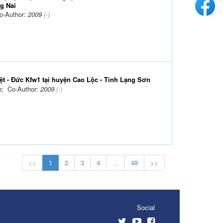
ng Nai
o-Author:
2009
(-)
ệt - Đức Kfw1 tại huyện Cao Lộc - Tỉnh Lạng Sơn
n
; Co-Author:
2009
(-)
<<
1
2
3
4
...
48
>>
Social