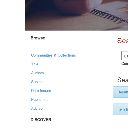
Browse
Se
Communities & Collections
Curr
Title
Authors
Sea
Subject
Date Issued
Result
Publishers
Advisor
Item h
DISCOVER