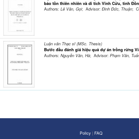
bảo tồn thiên nhiên và di tích Vĩnh Cửu, tỉnh Đồ
Authors:
Lê Văn, Gọi
; Advisor:
Đinh Đức, Thuận
; C
Luận văn Thạc sĩ (MSc. Thesis)
Bước đầu đánh giá hiệu quả dự án trồng rừng Vi
Authors:
Nguyễn Văn, Hà
; Advisor:
Phạm Văn, Tuấ
Policy
|
FAQ