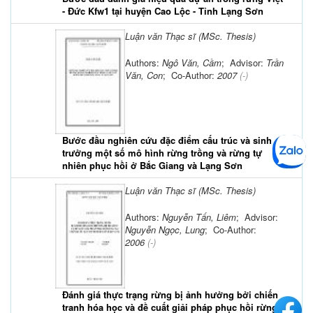
- Đức Kfw1 tại huyện Cao Lộc - Tỉnh Lạng Sơn
Luận văn Thạc sĩ (MSc. Thesis)
Authors:
Ngô Văn, Cầm
; Advisor:
Trần
Văn, Con
; Co-Author:
2007
(-)
Bước đầu nghiên cứu đặc điểm cấu trúc và sinh
trưởng một số mô hình rừng trồng và rừng tự
nhiên phục hồi ở Bắc Giang và Lạng Sơn
Luận văn Thạc sĩ (MSc. Thesis)
Authors:
Nguyễn Tấn, Liêm
; Advisor:
Nguyễn Ngọc, Lung
; Co-Author:
2006
(-)
Đánh giá thực trạng rừng bị ảnh hưởng bởi chiến
tranh hóa học và đề cuất giải pháp phục hồi rừng