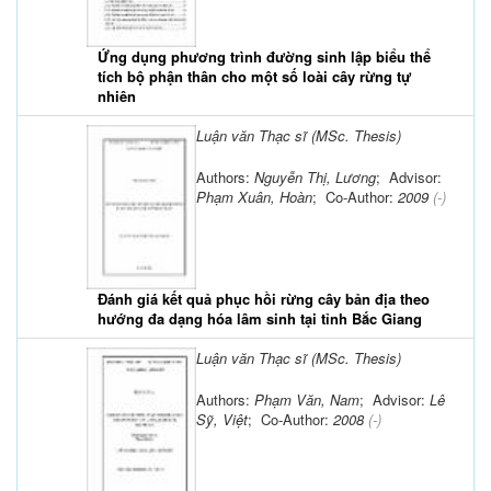
Ứng dụng phương trình đường sinh lập biểu thể
tích bộ phận thân cho một số loài cây rừng tự
nhiên
Luận văn Thạc sĩ (MSc. Thesis)
Authors:
Nguyễn Thị, Lương
; Advisor:
Phạm Xuân, Hoàn
; Co-Author:
2009
(-)
Đánh giá kết quả phục hồi rừng cây bản địa theo
hướng đa dạng hóa lâm sinh tại tỉnh Bắc Giang
Luận văn Thạc sĩ (MSc. Thesis)
Authors:
Phạm Văn, Nam
; Advisor:
Lê
Sỹ, Việt
; Co-Author:
2008
(-)