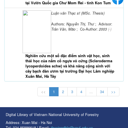
tại Vườn Quốc gia Chư Mom Rei - tỉnh Kon Tum
Luận văn Thạc sĩ (MSc. Thesis)
Authors:
Nguyễn Thị, Thư
; Advisor:
Trần Văn, Mão
; Co-Author:
2003
(-)
Nghiên cứu một số đặc điểm sinh vật học, sinh
thái học của nấm cổ ngựa vỏ cứng (Scleroderma
lycoperdoides schw) và khả năng cộng sinh với
cây bạch đàn ươm tại trường Đại học Lâm nghiệp
Xuân Mai, Hà Tây
<<
1
2
3
4
...
34
>>
Digital Library of Vietnam National University of Forestry
Address: Xuan Mai - Ha Noi
Tel: 024 85886618 | Email:
thuviendhln@vnuf.edu.vn