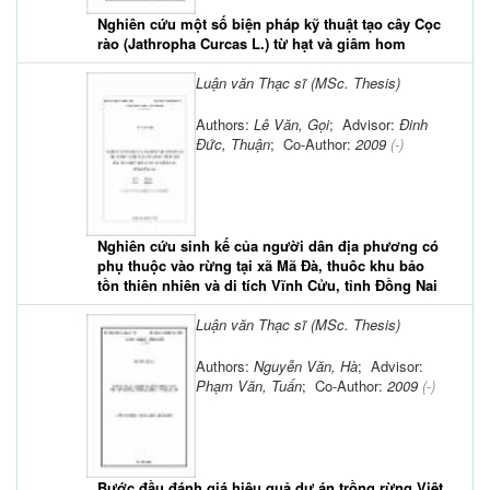
Nghiên cứu một số biện pháp kỹ thuật tạo cây Cọc
rào (Jathropha Curcas L.) từ hạt và giâm hom
Luận văn Thạc sĩ (MSc. Thesis)
Authors:
Lê Văn, Gọi
; Advisor:
Đinh
Đức, Thuận
; Co-Author:
2009
(-)
Nghiên cứu sinh kế của người dân địa phương có
phụ thuộc vào rừng tại xã Mã Đà, thuôc khu bảo
tồn thiên nhiên và di tích Vĩnh Cửu, tỉnh Đồng Nai
Luận văn Thạc sĩ (MSc. Thesis)
Authors:
Nguyễn Văn, Hà
; Advisor:
Phạm Văn, Tuấn
; Co-Author:
2009
(-)
Bước đầu đánh giá hiệu quả dự án trồng rừng Việt