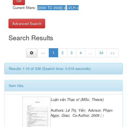
Go
Current filters:
Advanced Search
Search Results
<<
1
2
3
4
...
34
>>
Results 1-10 of 338 (Search time: 0.019 seconds).
Item hits:
Luận văn Thạc sĩ (MSc. Thesis)
Authors:
Lê Thị, Yến
; Advisor:
Phạm
Ngọc, Giao
; Co-Author:
2009
(-)