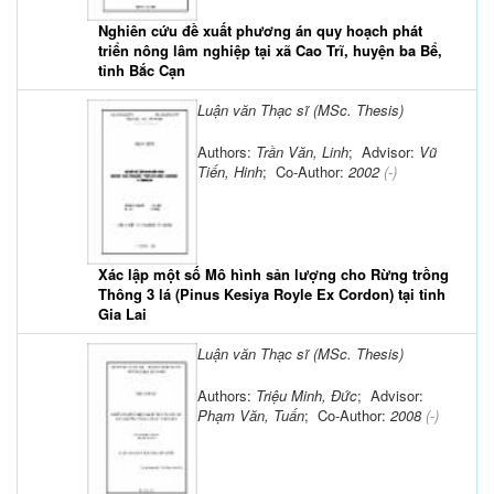
Nghiên cứu đề xuất phương án quy hoạch phát
triển nông lâm nghiệp tại xã Cao Trĩ, huyện ba Bể,
tỉnh Bắc Cạn
Luận văn Thạc sĩ (MSc. Thesis)
Authors:
Trần Văn, Linh
; Advisor:
Vũ
Tiến, Hinh
; Co-Author:
2002
(-)
Xác lập một số Mô hình sản lượng cho Rừng trồng
Thông 3 lá (Pinus Kesiya Royle Ex Cordon) tại tỉnh
Gia Lai
Luận văn Thạc sĩ (MSc. Thesis)
Authors:
Triệu Minh, Đức
; Advisor:
Phạm Văn, Tuấn
; Co-Author:
2008
(-)