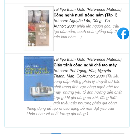
Tài liệu tham khảo (Reference Material)
Công nghệ nuôi trồng nấm (Tập 1)
Authors:
Nguyễn Lân, Dũng
; Co-
Author:
2004
(
Nêu lên nguồn gốc, cấu
tạo của nấm, cách nhân giống cấp 2
các loại nấm,...
)
Tài liệu tham khảo (Reference Material)
Giáo trình công nghệ chế tạo máy
Authors:
Phí Trọng, Hảo; Nguyễn
Thanh, Mai
; Co-Author:
2004
(
Tài liệu
cung cấp những phần lý thuyết cơ bản
nhất trong lĩnh vực công nghệ chế tạo
máy, những yếu tố ảnh hưởng đến chất
lượng khi gia công cơ khí, đồng thời
giới thiệu các phương pháp gia công
thông dụng để tạo ra các dạng bề mặt đạt yêu cầu
khác nhau về chất lượng gia công.
)