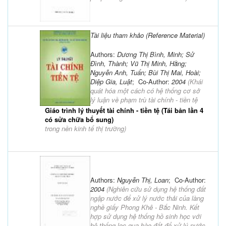
Tài liệu tham khảo (Reference Material)
Authors:
Dương Thị Bình, Minh; Sử
Đình, Thành; Vũ Thị Minh, Hằng;
Nguyễn Anh, Tuấn; Bùi Thị Mai, Hoài;
Diệp Gia, Luật
; Co-Author:
2004
(
Khái
quát hóa một cách có hệ thống cơ sở
lý luận về phạm trù tài chính - tiền tệ
Giáo trình lý thuyết tài chính - tiền tệ (Tái bản lần 4
có sửa chữa bổ sung)
trong nền kinh tế thị trường
)
Authors:
Nguyễn Thị, Loan
; Co-Author:
2004
(
Nghiên cứu sử dụng hệ thống đất
ngập nước để xử lý nước thải của làng
nghề giấy Phong Khê - Bắc Ninh. Kết
hợp sử dụng hệ thống hồ sinh học với
hệ thống lọc qua hào đất để xử lý nước