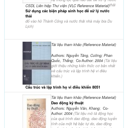
thải
CSDL Liên hiệp Thư viện (VLC Reference Material)
Sử dụng các biện pháp sinh học để xử lý nước
thải
đổ vào hồ Thành Công và nước thải nhà máy bia Du
Lịch
)
Tài liệu tham khảo (Reference Material)
Authors:
Nguyễn Tăng, Cường; Phan
Quốc, Thắng
; Co-Author:
2004
(
Tài liệu
giới thiệu những kiến thức cơ bản nhất
về cấu trúc và lập trình hệ vi điều
khiển.
)
Cấu trúc và lập trình họ vi điều khiển 8051
Tài liệu tham khảo (Reference Material)
Dao động kỹ thuật
Authors:
Nguyễn Văn, Khang
; Co-
Author:
2004
(
Tài liệu mô tả động học
của quá trình dao động, dao động tuyến
tính của một hệ bậc tự do, dao động