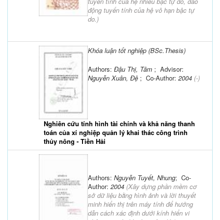
tuyến tính của hệ nhiều bậc tự do, dao
động tuyến tính của hệ vô hạn bậc tự
do.
)
Khóa luận tốt nghiệp (BSc.Thesis)
Authors:
Đậu Thị, Tâm
; Advisor:
Nguyễn Xuân, Đệ
; Co-Author:
2004
(-)
Nghiên cứu tính hình tài chính và khả năng thanh
toán của xí nghiệp quản lý khai thác công trình
thủy nông - Tiền Hải
Authors:
Nguyễn Tuyết, Nhung
; Co-
Author:
2004
(
Xây dựng phần mềm cơ
sở dữ liệu bằng hình ảnh và lời thuyết
minh hiển thị trên máy tính để hướng
dẫn cách xác định dưới kính hiển vi