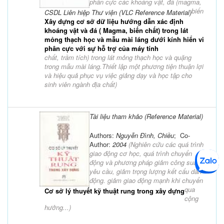
phân cực các khoáng vật, đá (magma,
biến
CSDL Liên hiệp Thư viện (VLC Reference Material)
Xây dựng cơ sở dữ liệu hướng dẫn xác định
khoáng vật và đá ( Magma, biến chất) trong lát
mỏng thạch học và mẫu mài láng dưới kính hiển vi
phân cực với sự hỗ trợ của máy tính
chất, trầm tích) trong lát mỏng thạch học và quặng
trong mẫu mài láng.Thiết lập một phương tiện thuận lợi
và hiệu quả phục vụ việc giảng dạy và học tập cho
sinh viên ngành địa chất
)
Tài liệu tham khảo (Reference Material)
Authors:
Nguyễn Đình, Chiều
; Co-
Author:
2004
(
Nghiên cứu các quá trình
giao động cơ học, quá trình chuyển
động và phương pháp giảm công suất
yêu cầu, giảm trọng lượng kết cấu dẫn
động. giảm giao động mạnh khi chuyển
qua
Cơ sở lý thuyết kỹ thuật rung trong xây dựng
cộng
hưởng...
)