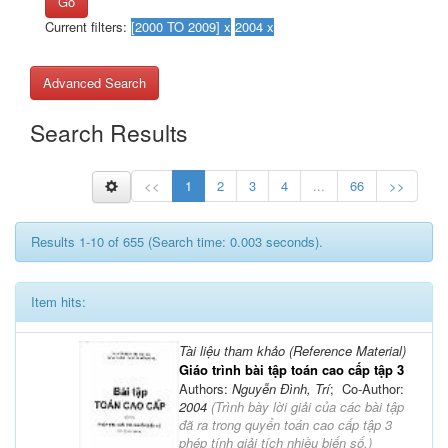
Go
Current filters:
Advanced Search
Search Results
<<
1
2
3
4
...
66
>>
Results 1-10 of 655 (Search time: 0.003 seconds).
Item hits:
Tài liệu tham khảo (Reference Material)
Giáo trình bài tập toán cao cấp tập 3
Authors:
Nguyễn Đình, Trí
; Co-Author:
2004
(
Trình bày lời giải của các bài tập
đã ra trong quyển toán cao cấp tập 3
phép tính giải tích nhiều biến số.
)