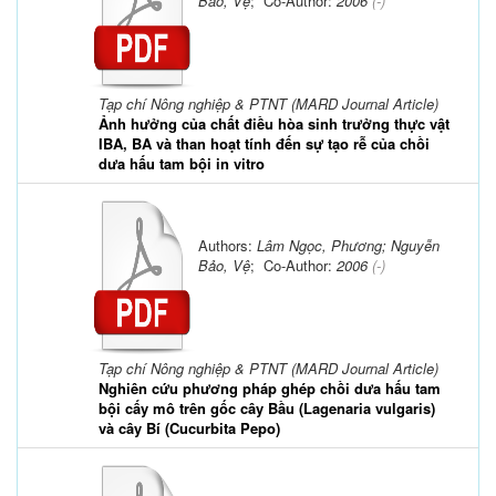
Bảo, Vệ
; Co-Author:
2006
(-)
Tạp chí Nông nghiệp & PTNT (MARD Journal Article)
Ảnh hưởng của chất điều hòa sinh trưởng thực vật
IBA, BA và than hoạt tính đến sự tạo rễ của chồi
dưa hấu tam bội in vitro
Authors:
Lâm Ngọc, Phương; Nguyễn
Bảo, Vệ
; Co-Author:
2006
(-)
Tạp chí Nông nghiệp & PTNT (MARD Journal Article)
Nghiên cứu phương pháp ghép chồi dưa hấu tam
bội cấy mô trên gốc cây Bầu (Lagenaria vulgaris)
và cây Bí (Cucurbita Pepo)