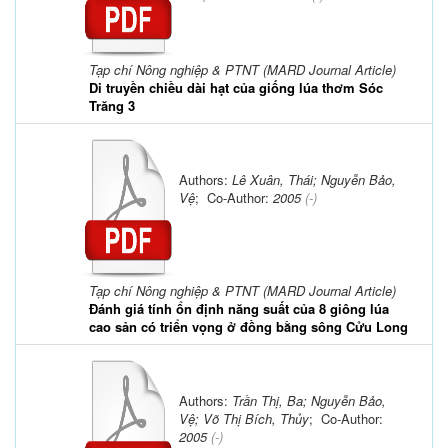
Tạp chí Nông nghiệp & PTNT (MARD Journal Article)
Di truyền chiều dài hạt của giống lúa thơm Sóc
Trăng 3
Authors:
Lê Xuân, Thái; Nguyễn Bảo,
Vệ
; Co-Author:
2005
(-)
Tạp chí Nông nghiệp & PTNT (MARD Journal Article)
Đánh giá tính ổn định năng suất của 8 giông lúa
cao sản có triển vọng ở đồng bằng sông Cửu Long
Authors:
Trần Thị, Ba; Nguyễn Bảo,
Vệ; Võ Thị Bích, Thủy
; Co-Author:
2005
(-)