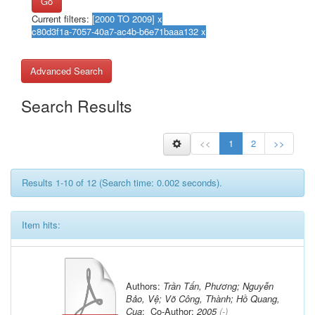
Go
Current filters:
Advanced Search
Search Results
<<
1
2
>>
Results 1-10 of 12 (Search time: 0.002 seconds).
Item hits:
Authors:
Trần Tấn, Phương; Nguyễn
Bảo, Vệ; Võ Công, Thành; Hồ Quang,
Cua
; Co-Author:
2005
(-)