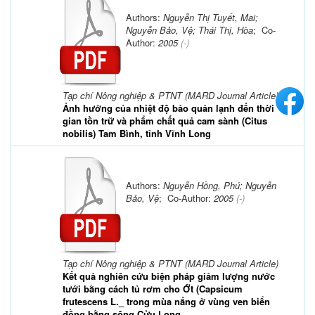
Authors:
Nguyễn Thị Tuyết, Mai;
Nguyễn Bảo, Vệ; Thái Thị, Hòa
; Co-
Author:
2005
(-)
Tạp chí Nông nghiệp & PTNT (MARD Journal Article)
Ảnh hưởng của nhiệt độ bảo quản lạnh đến thời
gian tồn trữ và phẩm chất quả cam sành (Citus
nobilis) Tam Bình, tỉnh Vĩnh Long
Authors:
Nguyễn Hồng, Phú; Nguyễn
Bảo, Vệ
; Co-Author:
2005
(-)
Tạp chí Nông nghiệp & PTNT (MARD Journal Article)
Kết quả nghiên cứu biện pháp giảm lượng nước
tưới bằng cách tủ rơm cho Ớt (Capsicum
frutescens L._ trong mùa nắng ở vùng ven biển
đồng bằng sông Cửu Long