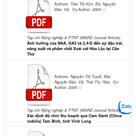
Authors:
Trần Thị Kim, Ba; Nguyễn
Bảo, Vệ
; Co-Author:
2004
(-)
Tạp chí Nông nghiệp & PTNT (MARD Journal Article)
Ảnh hưởng của NAA, GA3 và 2,4-D đến sự đậu trái,
năng suất và phẩm chất Xoài cát Hòa Lộc tại Cần
Thơ
Authors:
Nguyễn Thị Tuyết, Mai;
Nguyễn Bảo, Vệ; Thái Thị, Hòa
; Co-
Author:
2005
(-)
Tạp chí Nông nghiệp & PTNT (MARD Journal Article)
Xác định độ chín thu hoạch quả Cam Sành (Citrus
nobilis) Tam Bình, tỉnh Vĩnh Long