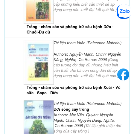
cấp những hiểu biết cần thiết để áp
dụng trong sản xuất đạt kết quả tốt.
)
Trồng - chăm sóc và phòng trừ sâu bệnh Dứa -
Chuối-Đu đủ
Tài liệu tham khảo (Reference Material)
Authors:
Nguyễn Mạnh, Chinh; Nguyễn
Đăng, Nghĩa
; Co-Author:
2006
(
Cung
cấp tương đối đầy đủ những hiểu biết
cần thiết cho bà con nông dân để áp
dụng trong sản xuất đạt kết quả cao.
)
Trồng - chăm sóc và phòng trừ sâu bệnh Xoài - Vú
sữa - Sapo - Dừa
Tài liệu tham khảo (Reference Material)
Đời sống cây trồng
Authors:
Mai Văn, Quyền; Nguyễn
Mạnh, Chinh; Nguyễn Đăng, Nghĩa
;
Co-Author:
2005
(
Tài liệu giới thiệu đời
sống của cây trồng.
)