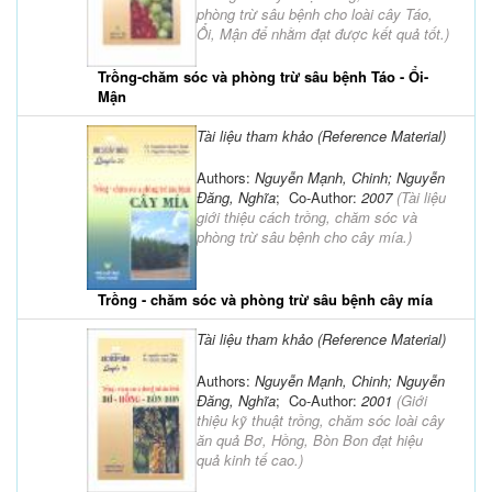
phòng trừ sâu bệnh cho loài cây Táo,
Ổi, Mận để nhằm đạt được kết quả tốt.
)
Trồng-chăm sóc và phòng trừ sâu bệnh Táo - Ổi-
Mận
Tài liệu tham khảo (Reference Material)
Authors:
Nguyễn Mạnh, Chinh; Nguyễn
Đăng, Nghĩa
; Co-Author:
2007
(
Tài liệu
giới thiệu cách trồng, chăm sóc và
phòng trừ sâu bệnh cho cây mía.
)
Trồng - chăm sóc và phòng trừ sâu bệnh cây mía
Tài liệu tham khảo (Reference Material)
Authors:
Nguyễn Mạnh, Chinh; Nguyễn
Đăng, Nghĩa
; Co-Author:
2001
(
Giới
thiệu kỹ thuật trồng, chăm sóc loài cây
ăn quả Bơ, Hồng, Bòn Bon đạt hiệu
quả kinh tế cao.
)