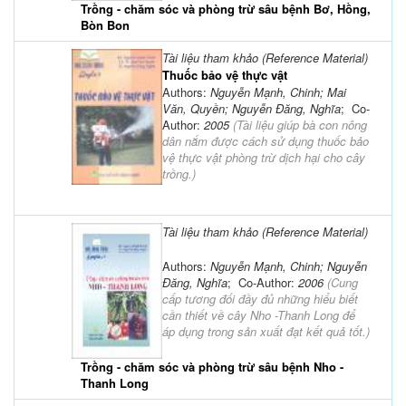
Trồng - chăm sóc và phòng trừ sâu bệnh Bơ, Hồng,
Bòn Bon
Tài liệu tham khảo (Reference Material)
Thuốc bảo vệ thực vật
Authors:
Nguyễn Mạnh, Chinh; Mai
Văn, Quyền; Nguyễn Đăng, Nghĩa
; Co-
Author:
2005
(
Tài liệu giúp bà con nông
dân nắm được cách sử dụng thuốc bảo
vệ thực vật phòng trừ dịch hại cho cây
trồng.
)
Tài liệu tham khảo (Reference Material)
Authors:
Nguyễn Mạnh, Chinh; Nguyễn
Đăng, Nghĩa
; Co-Author:
2006
(
Cung
cấp tương đối đầy đủ những hiểu biết
cần thiết về cây Nho -Thanh Long để
áp dụng trong sản xuất đạt kết quả tốt.
)
Trồng - chăm sóc và phòng trừ sâu bệnh Nho -
Thanh Long