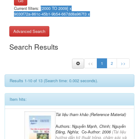
Go
Current filters:
Advanced Search
Search Results
<<
1
2
>>
Results 1-10 of 13 (Search time: 0.002 seconds).
Item hits:
Tài liệu tham khảo (Reference Material)
Authors:
Nguyễn Mạnh, Chinh; Nguyễn
Đăng, Nghĩa
; Co-Author:
2006
(
Tài liệu
hướng dẫn kỹ thuật trồng, chăm sóc và