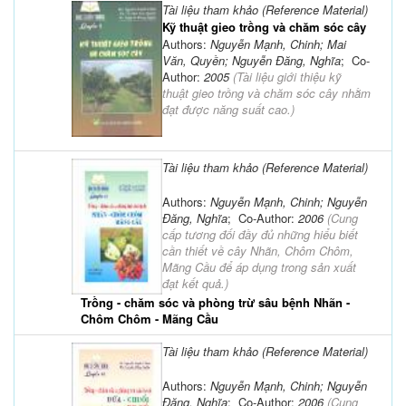
Tài liệu tham khảo (Reference Material)
Kỹ thuật gieo trồng và chăm sóc cây
Authors:
Nguyễn Mạnh, Chinh; Mai
Văn, Quyền; Nguyễn Đăng, Nghĩa
; Co-
Author:
2005
(
Tài liệu giới thiệu kỹ
thuật gieo trồng và chăm sóc cây nhằm
đạt được năng suất cao.
)
Tài liệu tham khảo (Reference Material)
Authors:
Nguyễn Mạnh, Chinh; Nguyễn
Đăng, Nghĩa
; Co-Author:
2006
(
Cung
cấp tương đối đầy đủ những hiểu biết
cần thiết về cây Nhãn, Chôm Chôm,
Mãng Cầu để áp dụng trong sản xuất
đạt kết quả.
)
Trồng - chăm sóc và phòng trừ sâu bệnh Nhãn -
Chôm Chôm - Mãng Cầu
Tài liệu tham khảo (Reference Material)
Authors:
Nguyễn Mạnh, Chinh; Nguyễn
Đăng, Nghĩa
; Co-Author:
2006
(
Cung