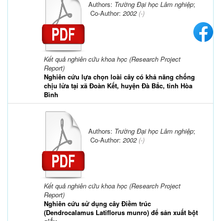
Authors:
Trường Đại học Lâm nghiệp
;
Co-Author:
2002
(-)
Kết quả nghiên cứu khoa học (Research Project
Report)
Nghiên cứu lựa chọn loài cây có khả năng chống
chịu lửa tại xã Đoàn Kết, huyện Đà Bắc, tỉnh Hòa
Bình
Authors:
Trường Đại học Lâm nghiệp
;
Co-Author:
2002
(-)
Kết quả nghiên cứu khoa học (Research Project
Report)
Nghiên cứu sử dụng cây Điềm trúc
(Dendrocalamus Latiflorus munro) để sản xuất bột