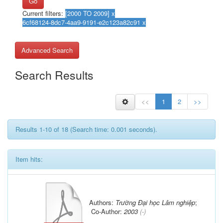
Go
Current filters:
Advanced Search
Search Results
<<
1
2
>>
Results 1-10 of 18 (Search time: 0.001 seconds).
Item hits:
Authors:
Trường Đại học Lâm nghiệp
;
Co-Author:
2003
(-)