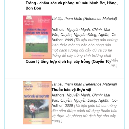
Trồng - chăm sóc và phòng trừ sâu bệnh Bơ, Hồng,
Bòn Bon
Tài liệu tham khảo (Reference Material)
Authors:
Nguyễn Mạnh, Chinh; Mai
Văn, Quyền; Nguyễn Đăng, Nghĩa
; Co-
Author:
2005
(
Tài liệu hướng dẫn những
kiến thức một cơ bản cho nông dân
một cách tương đối đầy đủ và có hệ
thống để cây trồng sinh trưởng phát
triển
Quản lý tổng hợp dịch hại cây trồng (Quyển 10)
tốt.
)
Tài liệu tham khảo (Reference Material)
Thuốc bảo vệ thực vật
Authors:
Nguyễn Mạnh, Chinh; Mai
Văn, Quyền; Nguyễn Đăng, Nghĩa
; Co-
Author:
2005
(
Tài liệu giúp bà con nông
dân nắm được cách sử dụng thuốc bảo
vệ thực vật phòng trừ dịch hại cho cây
trồng.
)