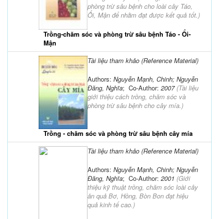
phòng trừ sâu bệnh cho loài cây Táo,
Ổi, Mận để nhằm đạt được kết quả tốt.
)
Trồng-chăm sóc và phòng trừ sâu bệnh Táo - Ổi-
Mận
Tài liệu tham khảo (Reference Material)
Authors:
Nguyễn Mạnh, Chinh; Nguyễn
Đăng, Nghĩa
; Co-Author:
2007
(
Tài liệu
giới thiệu cách trồng, chăm sóc và
phòng trừ sâu bệnh cho cây mía.
)
Trồng - chăm sóc và phòng trừ sâu bệnh cây mía
Tài liệu tham khảo (Reference Material)
Authors:
Nguyễn Mạnh, Chinh; Nguyễn
Đăng, Nghĩa
; Co-Author:
2001
(
Giới
thiệu kỹ thuật trồng, chăm sóc loài cây
ăn quả Bơ, Hồng, Bòn Bon đạt hiệu
quả kinh tế cao.
)