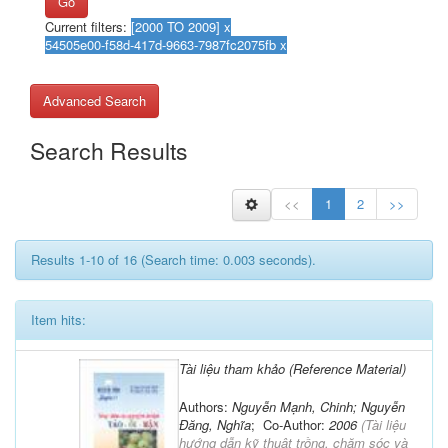
Go
Current filters:
Advanced Search
Search Results
<<
1
2
>>
Results 1-10 of 16 (Search time: 0.003 seconds).
Item hits:
Tài liệu tham khảo (Reference Material)
Authors:
Nguyễn Mạnh, Chinh; Nguyễn
Đăng, Nghĩa
; Co-Author:
2006
(
Tài liệu
hướng dẫn kỹ thuật trồng, chăm sóc và