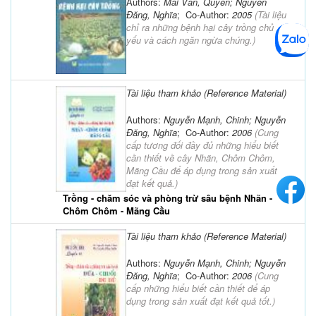
Authors:
Mai Văn, Quyền; Nguyễn
Đăng, Nghĩa
; Co-Author:
2005
(
Tài liệu
chỉ ra những bệnh hại cây trồng chủ
yếu và cách ngăn ngừa chúng.
)
Tài liệu tham khảo (Reference Material)
Authors:
Nguyễn Mạnh, Chinh; Nguyễn
Đăng, Nghĩa
; Co-Author:
2006
(
Cung
cấp tương đối đầy đủ những hiểu biết
cần thiết về cây Nhãn, Chôm Chôm,
Mãng Cầu để áp dụng trong sản xuất
đạt kết quả.
)
Trồng - chăm sóc và phòng trừ sâu bệnh Nhãn -
Chôm Chôm - Mãng Cầu
Tài liệu tham khảo (Reference Material)
Authors:
Nguyễn Mạnh, Chinh; Nguyễn
Đăng, Nghĩa
; Co-Author:
2006
(
Cung
cấp những hiểu biết cần thiết để áp
dụng trong sản xuất đạt kết quả tốt.
)