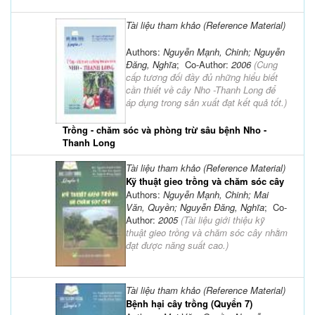
Tài liệu tham khảo (Reference Material)
Authors:
Nguyễn Mạnh, Chinh; Nguyễn
Đăng, Nghĩa
; Co-Author:
2006
(
Cung
cấp tương đối đầy đủ những hiểu biết
cần thiết về cây Nho -Thanh Long để
áp dụng trong sản xuất đạt kết quả tốt.
)
Trồng - chăm sóc và phòng trừ sâu bệnh Nho -
Thanh Long
Tài liệu tham khảo (Reference Material)
Kỹ thuật gieo trồng và chăm sóc cây
Authors:
Nguyễn Mạnh, Chinh; Mai
Văn, Quyền; Nguyễn Đăng, Nghĩa
; Co-
Author:
2005
(
Tài liệu giới thiệu kỹ
thuật gieo trồng và chăm sóc cây nhằm
đạt được năng suất cao.
)
Tài liệu tham khảo (Reference Material)
Bệnh hại cây trồng (Quyển 7)