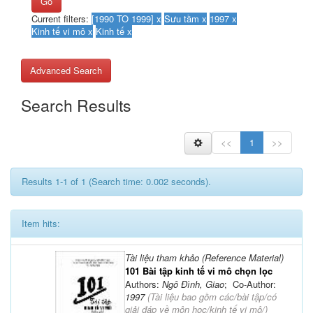
Go
Current filters:
Advanced Search
Search Results
<<
1
>>
Results 1-1 of 1 (Search time: 0.002 seconds).
Item hits:
Tài liệu tham khảo (Reference Material)
101 Bài tập kinh tế vi mô chọn lọc
Authors:
Ngô Đình, Giao
; Co-Author:
1997
(
Tài liệu bao gồm các/bài tập/có
giải đáp về môn học/kinh tế vi mô/
)