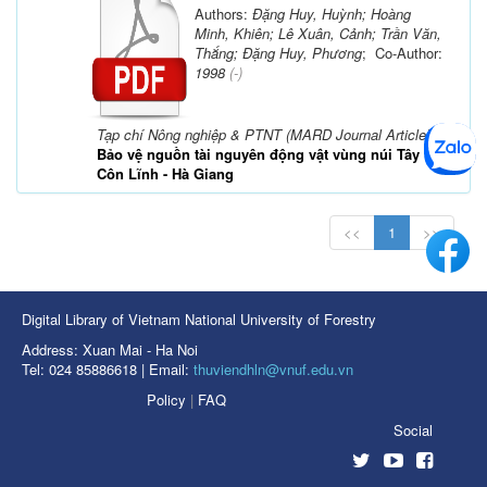
Authors:
Đặng Huy, Huỳnh; Hoàng
Minh, Khiên; Lê Xuân, Cảnh; Trần Văn,
Thắng; Đặng Huy, Phương
; Co-Author:
1998
(-)
Tạp chí Nông nghiệp & PTNT (MARD Journal Article)
Bảo vệ nguồn tài nguyên động vật vùng núi Tây
Côn Lĩnh - Hà Giang
<<
1
>>
Digital Library of Vietnam National University of Forestry
Address: Xuan Mai - Ha Noi
Tel: 024 85886618 | Email:
thuviendhln@vnuf.edu.vn
Policy
|
FAQ
Social