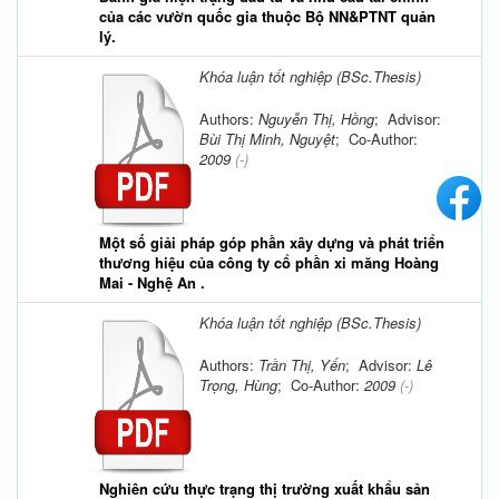
của các vườn quốc gia thuộc Bộ NN&PTNT quản
lý.
Khóa luận tốt nghiệp (BSc.Thesis)
Authors:
Nguyễn Thị, Hồng
; Advisor:
Bùi Thị Minh, Nguyệt
; Co-Author:
2009
(-)
Một số giải pháp góp phần xây dựng và phát triển
thương hiệu của công ty cổ phần xi măng Hoàng
Mai - Nghệ An .
Khóa luận tốt nghiệp (BSc.Thesis)
Authors:
Trần Thị, Yến
; Advisor:
Lê
Trọng, Hùng
; Co-Author:
2009
(-)
Nghiên cứu thực trạng thị trường xuất khẩu sản