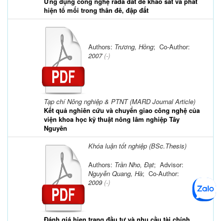
Ứng dụng công nghệ rađa đất để khảo sát và phát
hiện tổ mối trong thân đê, đập đất
Authors:
Trương, Hồng
; Co-Author:
2007
(-)
Tạp chí Nông nghiệp & PTNT (MARD Journal Article)
Kết quả nghiên cứu và chuyển giao công nghệ của
viện khoa học kỹ thuật nông lâm nghiệp Tây
Nguyên
Khóa luận tốt nghiệp (BSc.Thesis)
Authors:
Trần Nho, Đạt
; Advisor:
Nguyễn Quang, Hà
; Co-Author:
2009
(-)
Đánh giá hiẹn trạng đầu tư và nhu cầu tài chính