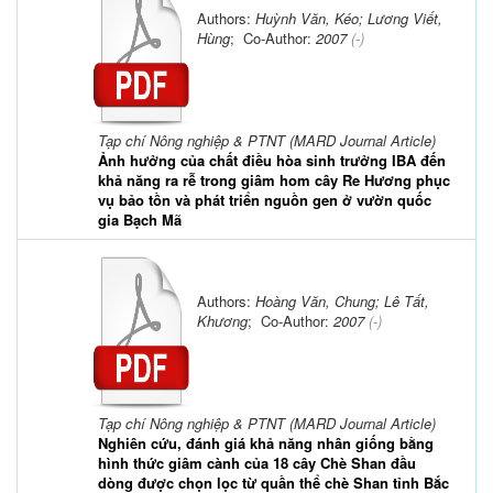
Authors:
Huỳnh Văn, Kéo; Lương Viết,
Hùng
; Co-Author:
2007
(-)
Tạp chí Nông nghiệp & PTNT (MARD Journal Article)
Ảnh hưởng của chất điều hòa sinh trưởng IBA đến
khả năng ra rễ trong giâm hom cây Re Hương phục
vụ bảo tồn và phát triển nguồn gen ở vườn quốc
gia Bạch Mã
Authors:
Hoàng Văn, Chung; Lê Tất,
Khương
; Co-Author:
2007
(-)
Tạp chí Nông nghiệp & PTNT (MARD Journal Article)
Nghiên cứu, đánh giá khả năng nhân giống bằng
hình thức giâm cành của 18 cây Chè Shan đầu
dòng được chọn lọc từ quần thể chè Shan tỉnh Bắc