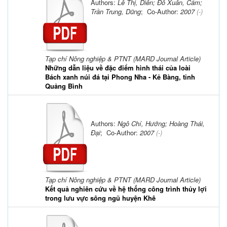
Authors:
Lê Thị, Diên; Đỗ Xuân, Cẩm;
Trần Trung, Dũng
; Co-Author:
2007
(-)
Tạp chí Nông nghiệp & PTNT (MARD Journal Article)
Những dẫn liệu về đặc điểm hình thái của loài
Bách xanh núi đá tại Phong Nha - Kẻ Bàng, tỉnh
Quảng Bình
Authors:
Ngô Chí, Hướng; Hoàng Thái,
Đại
; Co-Author:
2007
(-)
Tạp chí Nông nghiệp & PTNT (MARD Journal Article)
Kết quả nghiên cứu về hệ thống công trình thủy lợi
trong lưu vực sông ngũ huyện Khê