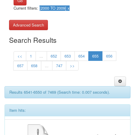
Go
Current filters:
Advanced Search
Search Results
<<
1
...
652
653
654
655
656
657
658
...
747
>>
Results 6541-6550 of 7469 (Search time: 0.007 seconds).
Item hits: