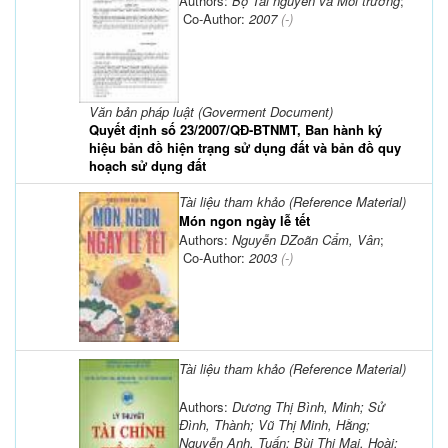
Authors:
Bộ Tài nguyên và Môi trường
;
Co-Author:
2007
(-)
Văn bản pháp luật (Goverment Document)
Quyết định số 23/2007/QĐ-BTNMT, Ban hành ký
hiệu bản đồ hiện trạng sử dụng đất và bản đồ quy
hoạch sử dụng đất
Tài liệu tham khảo (Reference Material)
Món ngon ngày lễ tết
Authors:
Nguyễn DZoãn Cẩm, Vân
;
Co-Author:
2003
(-)
Tài liệu tham khảo (Reference Material)
Authors:
Dương Thị Bình, Minh; Sử
Đình, Thành; Vũ Thị Minh, Hằng;
Nguyễn Anh, Tuấn; Bùi Thị Mai, Hoài;