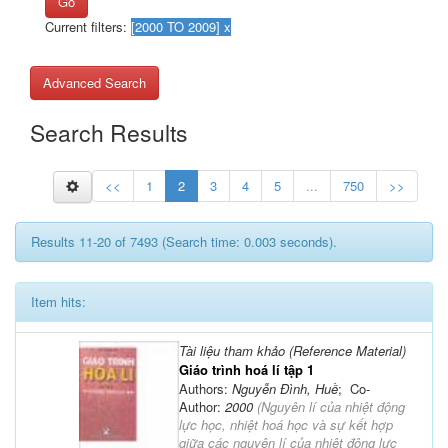
Go
Current filters:
Advanced Search
Search Results
<<
1
2
3
4
5
...
750
>>
Results 11-20 of 7493 (Search time: 0.003 seconds).
Item hits:
Tài liệu tham khảo (Reference Material)
Giáo trình hoá lí tập 1
Authors:
Nguyễn Đình, Huề
; Co-
Author:
2000
(
Nguyên lí của nhiệt động
lực học, nhiệt hoá học và sự kết hợp
giữa các nguyên lí của nhiệt động lực