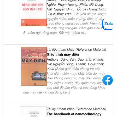
Nghĩa; Phạm Hoàng, Phiệt; Đỗ Trọng,
Hải; Nguyễn Đình, Hối; Lê Hoàng, Sơn
;
Co-Author:
2000
(
Chuyên đề giới thiệu
nguyên nhân, triệu chứng, điều trị và
cách phòng ngừa các bệnh: Viêm loét
dạ dày, ung thư gan, viêm gan siêu vi
B, viêm đại tràng mạn, Sỏi mật, bệnh trĩ.
)
Tài liệu tham khảo (Reference Material)
Giáo trình máy điện
Authors:
Đặng Văn, Đào; Trần Khánh,
Hà; Nguyễn Hồng, Thanh
; Co-Author:
2003
(
Sách giới thiệu chung về các
khái niệm điện máy: Máy biến áp, máy
điện không đồng bộ, máy điện đồng bộ,
máy điện 1 chiều, day quấn máy điện,
các chế độ làm việc và các dạng khác
của máy điện không đồng bộ..
)
Tài liệu tham khảo (Reference Material)
The handbook of nanotechnology