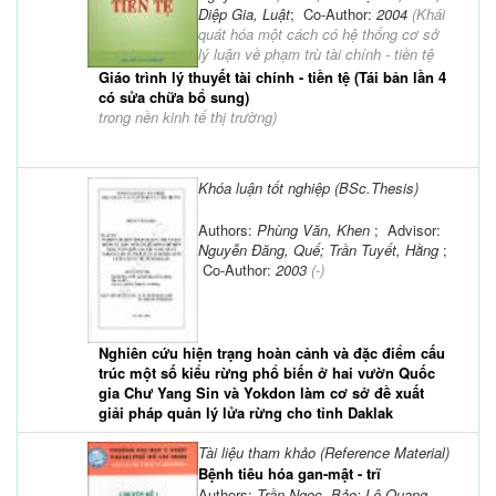
Diệp Gia, Luật
; Co-Author:
2004
(
Khái
quát hóa một cách có hệ thống cơ sở
lý luận về phạm trù tài chính - tiền tệ
Giáo trình lý thuyết tài chính - tiền tệ (Tái bản lần 4
có sửa chữa bổ sung)
trong nền kinh tế thị trường
)
Khóa luận tốt nghiệp (BSc.Thesis)
Authors:
Phùng Văn, Khen
; Advisor:
Nguyễn Đăng, Quế; Trần Tuyết, Hằng
;
Co-Author:
2003
(-)
Nghiên cứu hiện trạng hoàn cảnh và đặc điểm cấu
trúc một số kiểu rừng phổ biến ở hai vườn Quốc
gia Chư Yang Sin và Yokdon làm cơ sở đề xuất
giải pháp quản lý lửa rừng cho tỉnh Daklak
Tài liệu tham khảo (Reference Material)
Bệnh tiêu hóa gan-mật - trĩ
Authors:
Trần Ngọc, Bảo; Lê Quang,