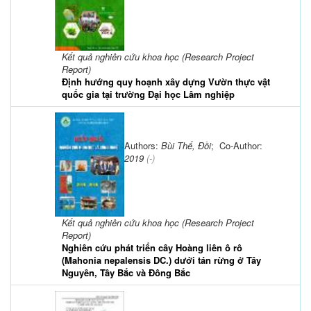
Kết quả nghiên cứu khoa học (Research Project
Report)
Định hướng quy hoạnh xây dựng Vườn thực vật
quốc gia tại trường Đại học Lâm nghiệp
Authors:
Bùi Thế, Đồi
; Co-Author:
2019
(-)
Kết quả nghiên cứu khoa học (Research Project
Report)
Nghiên cứu phát triển cây Hoàng liên ô rô
(Mahonia nepalensis DC.) dưới tán rừng ở Tây
Nguyên, Tây Bắc và Đông Bắc