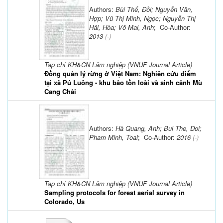
Authors:
Bùi Thế, Đồi; Nguyễn Văn,
Hợp; Vũ Thị Minh, Ngọc; Nguyễn Thị
Hải, Hòa; Võ Mai, Anh
; Co-Author:
2013
(-)
Tạp chí KH&CN Lâm nghiệp (VNUF Journal Article)
Đồng quản lý rừng ở Việt Nam: Nghiên cứu điểm
tại xã Pú Luông - khu bảo tồn loài và sinh cảnh Mù
Cang Chải
Authors:
Hà Quang, Anh; Bui The, Doi;
Pham Minh, Toai
; Co-Author:
2016
(-)
Tạp chí KH&CN Lâm nghiệp (VNUF Journal Article)
Sampling protocols for forest aerial survey in
Colorado, Us