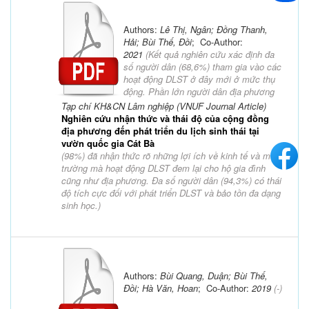
Authors:
Lê Thị, Ngân; Đồng Thanh,
Hải; Bùi Thế, Đồi
; Co-Author:
2021
(
Kết quả nghiên cứu xác định đa
số người dân (68,6%) tham gia vào các
hoạt động DLST ở đây mới ở mức thụ
động. Phần lớn người dân địa phương
Tạp chí KH&CN Lâm nghiệp (VNUF Journal Article)
Nghiên cứu nhận thức và thái độ của cộng đồng
địa phương đến phát triển du lịch sinh thái tại
vườn quốc gia Cát Bà
(98%) đã nhận thức rõ những lợi ích về kinh tế và môi
trường mà hoạt động DLST đem lại cho hộ gia đình
cũng như địa phương. Đa số người dân (94,3%) có thái
độ tích cực đối với phát triển DLST và bảo tồn đa dạng
sinh học.
)
Authors:
Bùi Quang, Duận; Bùi Thế,
Đồi; Hà Văn, Hoan
; Co-Author:
2019
(-)