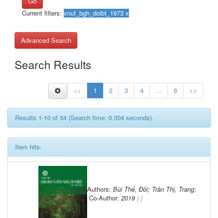
Go
Current filters:
Advanced Search
Search Results
<<
1
2
3
4
...
6
>>
Results 1-10 of 54 (Search time: 0.004 seconds).
Item hits:
Authors:
Bùi Thế, Đồi; Trần Thị, Trang
;
Co-Author:
2019
(-)