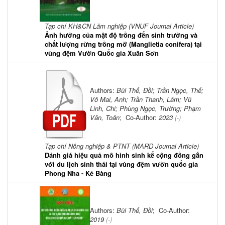
Tạp chí KH&CN Lâm nghiệp (VNUF Journal Article)
Ảnh hưởng của mật độ trồng đến sinh trưởng và
chất lượng rừng trồng mỡ (Manglietia conifera) tại
vùng đệm Vườn Quốc gia Xuân Sơn
Authors:
Bùi Thế, Đồi; Trần Ngọc, Thể;
Võ Mai, Anh; Trần Thanh, Lâm; Vũ
Linh, Chi; Phùng Ngọc, Trường; Phạm
Văn, Toản
; Co-Author:
2023
(-)
Tạp chí Nông nghiệp & PTNT (MARD Journal Article)
Đánh giá hiệu quả mô hình sinh kế cộng đồng gắn
với du lịch sinh thái tại vùng đệm vườn quốc gia
Phong Nha - Kẻ Bàng
Authors:
Bùi Thế, Đồi
; Co-Author:
2019
(-)