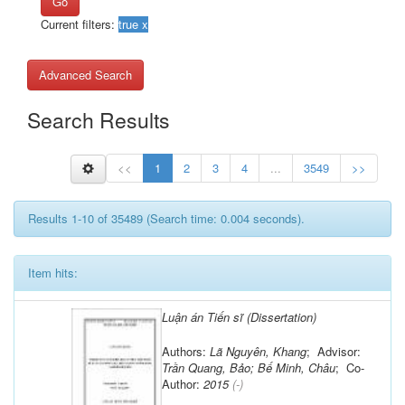
Go
Current filters:
Advanced Search
Search Results
<<
1
2
3
4
...
3549
>>
Results 1-10 of 35489 (Search time: 0.004 seconds).
Item hits:
Luận án Tiến sĩ (Dissertation)
Authors:
Lã Nguyên, Khang
; Advisor:
Trần Quang, Bảo; Bế Minh, Châu
; Co-
Author:
2015
(-)