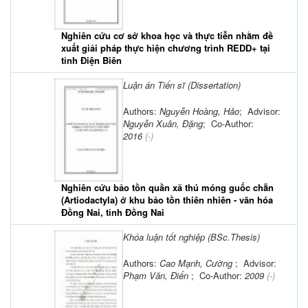
Nghiên cứu cơ sở khoa học và thực tiễn nhằm đề
xuất giải pháp thực hiện chương trình REDD+ tại
tỉnh Điện Biên
Luận án Tiến sĩ (Dissertation)
Authors:
Nguyễn Hoàng, Hảo
; Advisor:
Nguyễn Xuân, Đặng
; Co-Author:
2016
(-)
Nghiên cứu bảo tồn quần xã thú móng guốc chẵn
(Artiodactyla) ở khu bảo tồn thiên nhiên - văn hóa
Đồng Nai, tỉnh Đồng Nai
Khóa luận tốt nghiệp (BSc.Thesis)
Authors:
Cao Mạnh, Cường
; Advisor:
Phạm Văn, Điển
; Co-Author:
2009
(-)