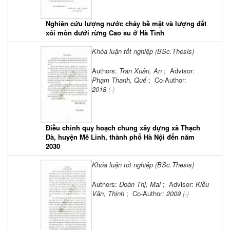
Nghiên cứu lượng nước chảy bề mặt và lượng đất
xói mòn dưới rừng Cao su ở Hà Tĩnh
Khóa luận tốt nghiệp (BSc.Thesis)
Authors:
Trần Xuân, An
; Advisor:
Phạm Thanh, Quế
; Co-Author:
2018
(-)
Điều chỉnh quy hoạch chung xây dựng xã Thạch
Đà, huyện Mê Linh, thành phố Hà Nội đến năm
2030
Khóa luận tốt nghiệp (BSc.Thesis)
Authors:
Đoàn Thị, Mai
; Advisor:
Kiều
Văn, Thịnh
; Co-Author:
2009
(-)