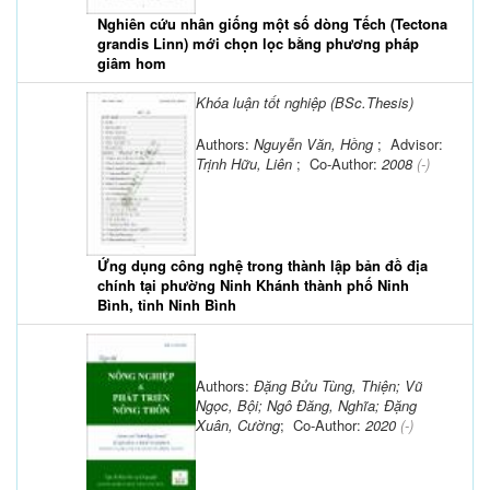
Nghiên cứu nhân giống một số dòng Tếch (Tectona
grandis Linn) mới chọn lọc bằng phương pháp
giâm hom
Khóa luận tốt nghiệp (BSc.Thesis)
Authors:
Nguyễn Văn, Hồng
; Advisor:
Trịnh Hữu, Liên
; Co-Author:
2008
(-)
Ứng dụng công nghệ trong thành lập bản đồ địa
chính tại phường Ninh Khánh thành phố Ninh
Bình, tỉnh Ninh Bình
Authors:
Đặng Bửu Tùng, Thiện; Vũ
Ngọc, Bội; Ngô Đăng, Nghĩa; Đặng
Xuân, Cường
; Co-Author:
2020
(-)