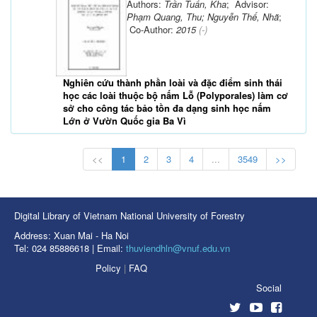
Authors:
Trần Tuấn, Kha
; Advisor:
Phạm Quang, Thu; Nguyễn Thế, Nhã
;
Co-Author:
2015
(-)
Nghiên cứu thành phần loài và đặc điểm sinh thái
học các loài thuộc bộ nấm Lỗ (Polyporales) làm cơ
sở cho công tác bảo tồn đa dạng sinh học nấm
Lớn ở Vườn Quốc gia Ba Vì
<<
1
2
3
4
...
3549
>>
Digital Library of Vietnam National University of Forestry
Address: Xuan Mai - Ha Noi
Tel: 024 85886618 | Email:
thuviendhln@vnuf.edu.vn
Policy
|
FAQ
Social