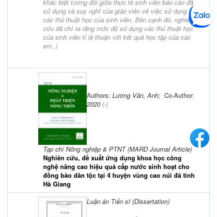
khác biệt tương đối giữa thực tế sinh viên báo cáo đã
sử dụng và suy nghĩ của giáo viên về việc sử dụng
các thủ thuật học của sinh viên. Bên cạnh đó, nghiên
cứu đã chỉ ra rằng mức độ sử dụng các thủ thuật học
của sinh viên tỉ lệ thuận với kết quả học tập của các
em..
)
Authors:
Lương Văn, Anh
; Co-Author:
2020
(-)
Tạp chí Nông nghiệp & PTNT (MARD Journal Article)
Nghiên cứu, đề xuất ứng dụng khoa học công
nghệ nâng cao hiệu quả cấp nước sinh hoạt cho
đồng bào dân tộc tại 4 huyện vùng cao núi đá tỉnh
Hà Giang
Luận án Tiến sĩ (Dissertation)