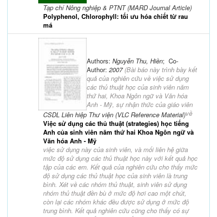
Tạp chí Nông nghiệp & PTNT (MARD Journal Article)
Polyphenol, Chlorophyll: tối ưu hóa chiết từ rau
má
Authors:
Nguyễn Thu, Hiền
; Co-
Author:
2007
(
Bài báo này trình bày kết
quả của nghiên cứu về việc sử dụng
các thủ thuật học của sinh viên năm
thứ hai, Khoa Ngôn ngữ và Văn hóa
Anh - Mỹ, sự nhận thức của giáo viên
về
CSDL Liên hiệp Thư viện (VLC Reference Material)
Việc sử dụng các thủ thuật (strategies) học tiếng
Anh của sinh viên năm thứ hai Khoa Ngôn ngữ và
Văn hóa Anh - Mỹ
việc sử dụng này của sinh viên, và mối liên hệ giữa
mức độ sử dụng các thủ thuật học này với kết quả học
tập của các em. Kết quả của nghiên cứu cho thấy mức
độ sử dụng các thủ thuật học của sinh viên là trung
bình. Xét về các nhóm thủ thuật, sinh viên sử dụng
nhóm thủ thuật đền bù ở mức độ hơi cao một chút,
còn lại các nhóm khác đều được sử dụng ở mức độ
trung bình. Kết quả nghiên cứu cũng cho thấy có sự