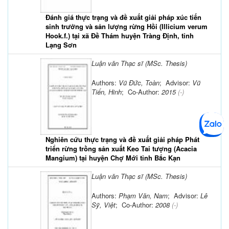
Đánh giá thực trạng và đề xuất giải pháp xúc tiến
sinh trưởng và sản lượng rừng Hồi (Illicium verum
Hook.f.) tại xã Đề Thám huyện Tràng Định, tỉnh
Lạng Sơn
Luận văn Thạc sĩ (MSc. Thesis)
Authors:
Vũ Đức, Toàn
; Advisor:
Vũ
Tiến, Hinh
; Co-Author:
2015
(-)
Nghiên cứu thực trạng và đề xuất giải pháp Phát
triển rừng trồng sản xuất Keo Tai tượng (Acacia
Mangium) tại huyện Chợ Mới tỉnh Bắc Kạn
Luận văn Thạc sĩ (MSc. Thesis)
Authors:
Phạm Văn, Nam
; Advisor:
Lê
Sỹ, Việt
; Co-Author:
2008
(-)