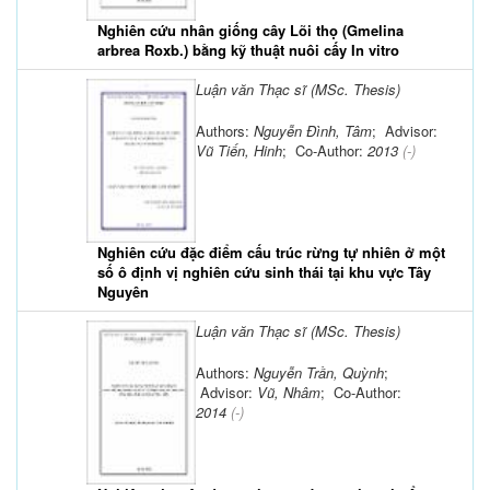
Nghiên cứu nhân giống cây Lõi thọ (Gmelina
arbrea Roxb.) bằng kỹ thuật nuôi cấy In vitro
Luận văn Thạc sĩ (MSc. Thesis)
Authors:
Nguyễn Đình, Tâm
; Advisor:
Vũ Tiến, Hinh
; Co-Author:
2013
(-)
Nghiên cứu đặc điểm cấu trúc rừng tự nhiên ở một
số ô định vị nghiên cứu sinh thái tại khu vực Tây
Nguyên
Luận văn Thạc sĩ (MSc. Thesis)
Authors:
Nguyễn Trần, Quỳnh
;
Advisor:
Vũ, Nhâm
; Co-Author:
2014
(-)