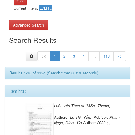
Go
Current filters:
Advanced Search
Search Results
<<
1
2
3
4
...
113
>>
Results 1-10 of 1124 (Search time: 0.019 seconds).
Item hits:
Luận văn Thạc sĩ (MSc. Thesis)
Authors:
Lê Thị, Yến
; Advisor:
Phạm
Ngọc, Giao
; Co-Author:
2009
(-)