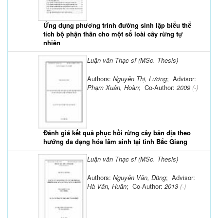
Ứng dụng phương trình đường sinh lập biểu thể
tích bộ phận thân cho một số loài cây rừng tự
nhiên
Luận văn Thạc sĩ (MSc. Thesis)
Authors:
Nguyễn Thị, Lương
; Advisor:
Phạm Xuân, Hoàn
; Co-Author:
2009
(-)
Đánh giá kết quả phục hồi rừng cây bản địa theo
hướng đa dạng hóa lâm sinh tại tỉnh Bắc Giang
Luận văn Thạc sĩ (MSc. Thesis)
Authors:
Nguyễn Văn, Dũng
; Advisor:
Hà Văn, Huân
; Co-Author:
2013
(-)