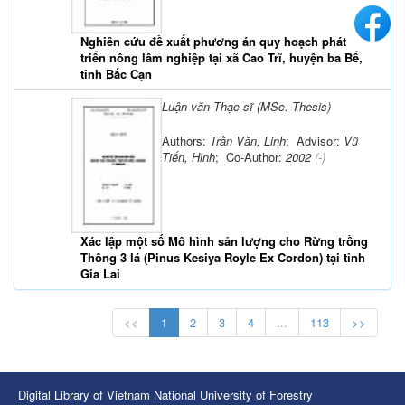
Nghiên cứu đề xuất phương án quy hoạch phát
triển nông lâm nghiệp tại xã Cao Trĩ, huyện ba Bể,
tỉnh Bắc Cạn
Luận văn Thạc sĩ (MSc. Thesis)
Authors:
Trần Văn, Linh
; Advisor:
Vũ
Tiến, Hinh
; Co-Author:
2002
(-)
Xác lập một số Mô hình sản lượng cho Rừng trồng
Thông 3 lá (Pinus Kesiya Royle Ex Cordon) tại tỉnh
Gia Lai
<<
1
2
3
4
...
113
>>
Digital Library of Vietnam National University of Forestry