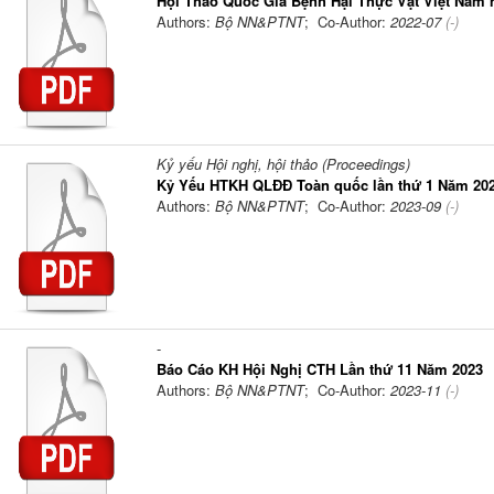
Hội Thảo Quốc Gia Bệnh Hại Thực Vật Việt Nam
Authors:
Bộ NN&PTNT
; Co-Author:
2022-07
(-)
Kỷ yếu Hội nghị, hội thảo (Proceedings)
Kỷ Yếu HTKH QLĐĐ Toàn quốc lần thứ 1 Năm 20
Authors:
Bộ NN&PTNT
; Co-Author:
2023-09
(-)
-
Báo Cáo KH Hội Nghị CTH Lần thứ 11 Năm 2023
Authors:
Bộ NN&PTNT
; Co-Author:
2023-11
(-)