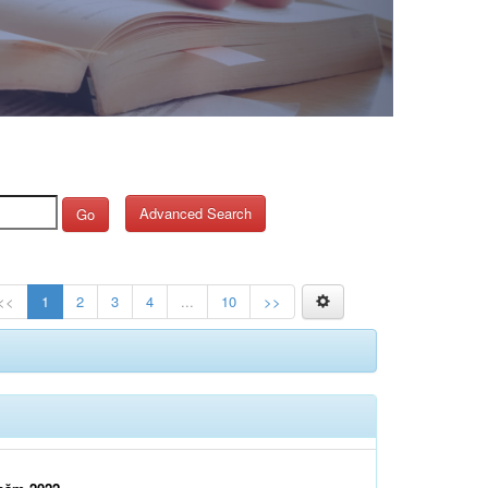
Advanced Search
Go
<<
1
2
3
4
...
10
>>