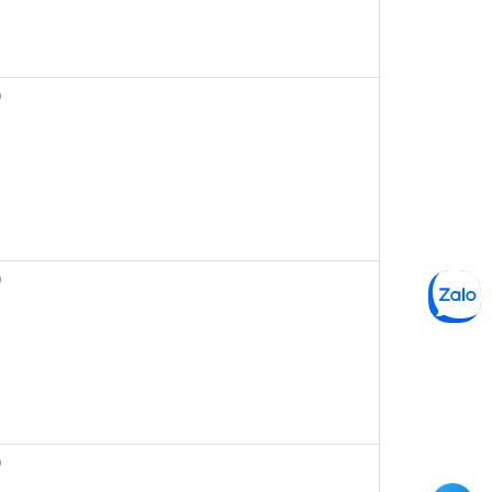
)
)
)