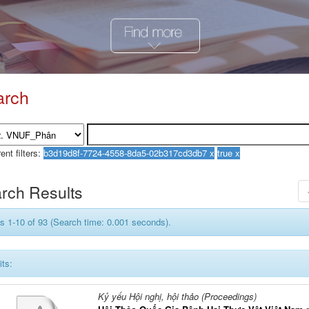
arch
ent filters:
rch Results
s 1-10 of 93 (Search time: 0.001 seconds).
its:
Kỷ yếu Hội nghị, hội thảo (Proceedings)