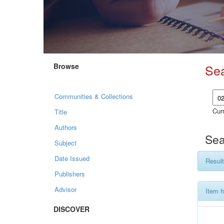
Browse
Se
Communities & Collections
Curr
Title
Authors
Sea
Subject
Date Issued
Result
Publishers
Advisor
Item h
DISCOVER