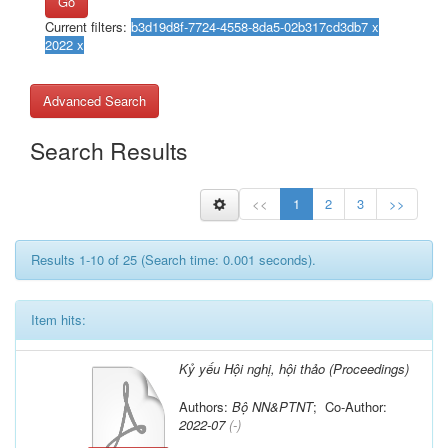
Go
Current filters:
Advanced Search
Search Results
<<
1
2
3
>>
Results 1-10 of 25 (Search time: 0.001 seconds).
Item hits:
Kỷ yếu Hội nghị, hội thảo (Proceedings)
Authors:
Bộ NN&PTNT
; Co-Author:
2022-07
(-)