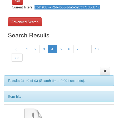
Go
Current filters:
Advanced Search
Search Results
<<
1
2
3
4
5
6
7
...
10
>>
Results 31-40 of 93 (Search time: 0.001 seconds).
Item hits: