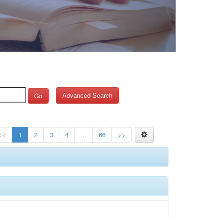
Advanced Search
Go
<<
1
2
3
4
...
66
>>