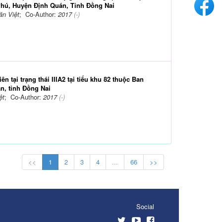
 Phú, Huyện Định Quán, Tỉnh Đồng Nai
n Việt
; Co-Author:
2017
(-)
 tại trạng thái IIIA2 tại tiểu khu 82 thuộc Ban
n, tỉnh Đồng Nai
ệt
; Co-Author:
2017
(-)
<<
1
2
3
4
...
66
>>
Social