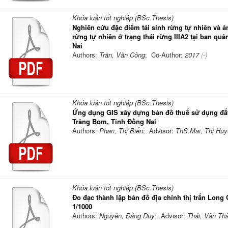
Khóa luận tốt nghiệp (BSc.Thesis)
Nghiên cứu đặc điểm tái sinh rừng tự nhiên và ản
rừng tự nhiên ở trạng thái rừng IIIA2 tại ban qu
Nai
Authors:
Trần, Văn Công
; Co-Author:
2017
(-)
Khóa luận tốt nghiệp (BSc.Thesis)
Ứng dụng GIS xây dựng bản đồ thuế sử dụng đất
Trảng Bom, Tỉnh Đồng Nai
Authors:
Phan, Thị Biển
; Advisor:
ThS.Mai, Thị Hu
Khóa luận tốt nghiệp (BSc.Thesis)
Đo đạc thành lập bản đồ địa chính thị trấn Long 
1/1000
Authors:
Nguyễn, Đăng Duy
; Advisor:
Thái, Văn Th