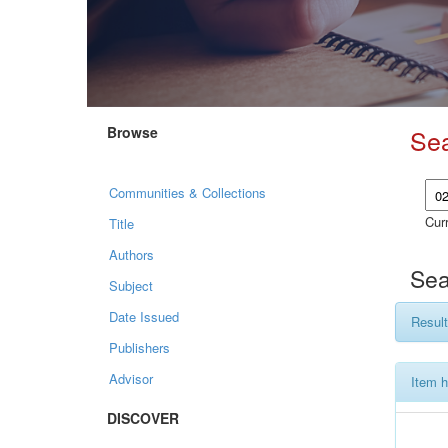
Browse
Se
Communities & Collections
Curr
Title
Authors
Sea
Subject
Date Issued
Result
Publishers
Advisor
Item h
DISCOVER