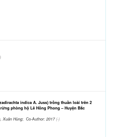
)
dirachta indica A. Juss) trồng thuần loài trên 2
lý rừng phòng hộ Lê Hồng Phong – Huyện Bắc
, Xuân Hùng
; Co-Author:
2017
(-)