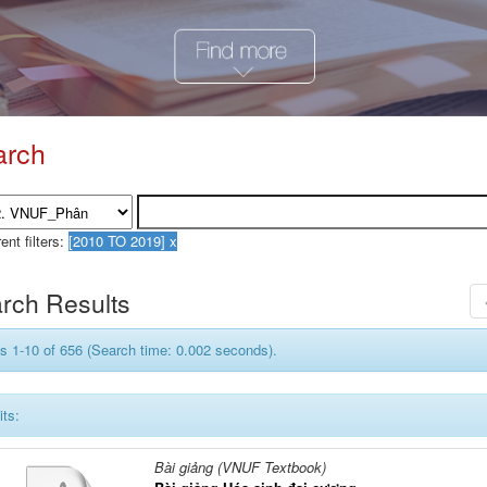
arch
ent filters:
rch Results
s 1-10 of 656 (Search time: 0.002 seconds).
its:
Bài giảng (VNUF Textbook)