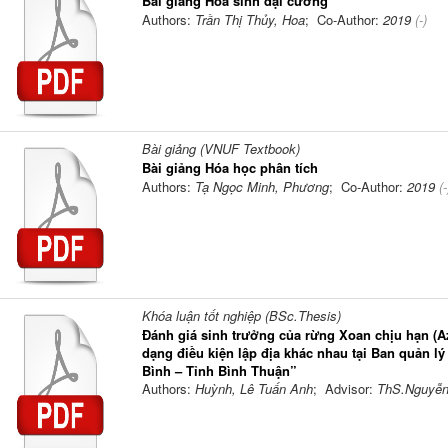
Bài giảng Hóa sinh đại cương
Authors:
Trần Thị Thủy, Hoa
; Co-Author:
2019
(-)
Bài giảng (VNUF Textbook)
Bài giảng Hóa học phân tích
Authors:
Tạ Ngọc Minh, Phương
; Co-Author:
2019
(-
Khóa luận tốt nghiệp (BSc.Thesis)
Đánh giá sinh trưởng của rừng Xoan chịu hạn (Aza
dạng điều kiện lập địa khác nhau tại Ban quản 
Bình – Tỉnh Bình Thuận”
Authors:
Huỳnh, Lê Tuấn Anh
; Advisor:
ThS.Nguyễn