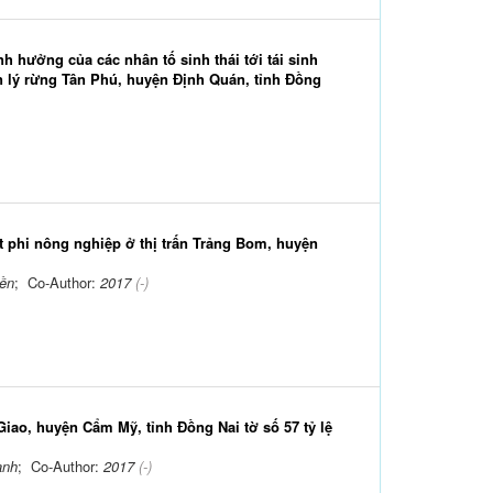
h hưởng của các nhân tố sinh thái tới tái sinh
ản lý rừng Tân Phú, huyện Định Quán, tỉnh Đồng
 phi nông nghiệp ở thị trấn Trảng Bom, huyện
yền
; Co-Author:
2017
(-)
Giao, huyện Cẩm Mỹ, tỉnh Đồng Nai tờ số 57 tỷ lệ
ành
; Co-Author:
2017
(-)