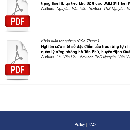
trạng thái IIB tại tiểu khu 82 thuộc BQLRPH Tân
Authors:
Nguyễn, Văn Hải
; Advisor:
ThS.Nguyễn, Vă
Khóa luận tốt nghiệp (BSc.Thesis)
Nghiên cứu một số đặc điểm cấu trúc rừng tự nhiên
quản lý rừng phòng hộ Tân Phú, huyện Định Quá
Authors:
Lê, Văn Hải
; Advisor:
ThS.Nguyễn, Văn Vi
Policy
|
FAQ